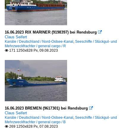
16.06.2023 RIX MARINER (9198397) bei Rendsburg

Claus Seifert
Kanäle / Deutschland / Nord-Ostsee-Kanal
,
Seeschiffe / Stückgut- und
Mehrzweckfrachter / general cargo / R
171 1250x828 Px, 09.08.2023

16.06.2023 BREMEN (9617301) bei Rendsburg

Claus Seifert
Kanäle / Deutschland / Nord-Ostsee-Kanal
,
Seeschiffe / Stückgut- und
Mehrzweckfrachter / general cargo / B
269 1250x828 Px, 07.08.2023
