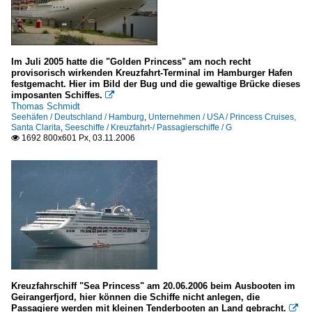
Im Juli 2005 hatte die "Golden Princess" am noch recht
provisorisch wirkenden Kreuzfahrt-Terminal im Hamburger Hafen
festgemacht. Hier im Bild der Bug und die gewaltige Brücke dieses
imposanten Schiffes.

Thomas Schmidt
Seehäfen / Deutschland / Hamburg
,
Unternehmen / USA / Princess Cruises,
Santa Clarita
,
Seeschiffe / Kreuzfahrt-/ Passagierschiffe / G
1692 800x601 Px, 03.11.2006

Kreuzfahrschiff "Sea Princess" am 20.06.2006 beim Ausbooten im
Geirangerfjord, hier können die Schiffe nicht anlegen, die
Passagiere werden mit kleinen Tenderbooten an Land gebracht.
