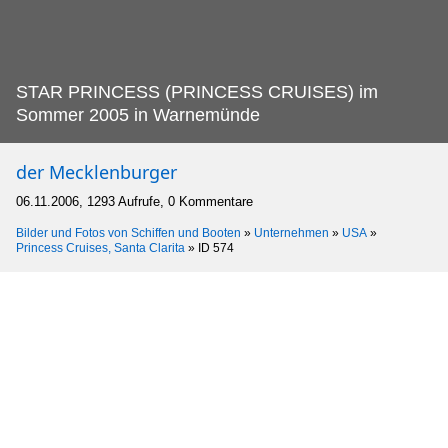
STAR PRINCESS (PRINCESS CRUISES) im
Sommer 2005 in Warnemünde
der Mecklenburger
06.11.2006, 1293 Aufrufe, 0 Kommentare
Bilder und Fotos von Schiffen und Booten
»
Unternehmen
»
USA
»
Princess Cruises, Santa Clarita
»
ID 574