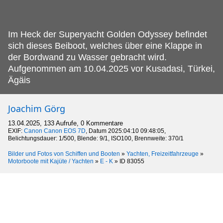
Im Heck der Superyacht Golden Odyssey befindet
sich dieses Beiboot, welches über eine Klappe in
der Bordwand zu Wasser gebracht wird.
Aufgenommen am 10.04.2025 vor Kusadasi, Türkei,
Ägäis
Joachim Görg
13.04.2025, 133 Aufrufe, 0 Kommentare
EXIF:
Canon Canon EOS 7D
, Datum 2025:04:10 09:48:05,
Belichtungsdauer: 1/500, Blende: 9/1, ISO100, Brennweite: 370/1
Bilder und Fotos von Schiffen und Booten
»
Yachten, Freizeitfahrzeuge
»
Motorboote mit Kajüte / Yachten
»
E - K
»
ID 83055