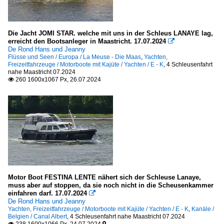
Die Jacht JOMI STAR. welche mit uns in der Schleus LANAYE lag,
erreicht den Bootsanleger in Maastricht. 17.07.2024

De Rond Hans und Jeanny
Flüsse und Seen / Europa / La Meuse - Die Maas
,
Yachten,
Freizeitfahrzeuge / Motorboote mit Kajüte / Yachten / E - K
,
4 Schleusenfahrt
nahe Maastricht 07.2024
260 1600x1067 Px, 26.07.2024

Motor Boot FESTINA LENTE nähert sich der Schleuse Lanaye,
muss aber auf stoppen, da sie noch nicht in die Scheusenkammer
einfahren darf. 17.07.2024

De Rond Hans und Jeanny
Yachten, Freizeitfahrzeuge / Motorboote mit Kajüte / Yachten / E - K
,
Kanäle /
Belgien / Canal Albert
,
4 Schleusenfahrt nahe Maastricht 07.2024
238 1600x1066 Px, 24.07.2024

