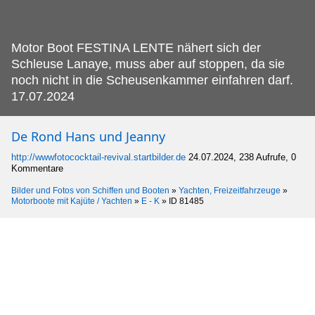
Motor Boot FESTINA LENTE nähert sich der
Schleuse Lanaye, muss aber auf stoppen, da sie
noch nicht in die Scheusenkammer einfahren darf.
17.07.2024
De Rond Hans und Jeanny
http://wwwfotococktail-revival.startbilder.de
24.07.2024, 238 Aufrufe, 0
Kommentare
Bilder und Fotos von Schiffen und Booten
»
Yachten, Freizeitfahrzeuge
»
Motorboote mit Kajüte / Yachten
»
E - K
»
ID 81485