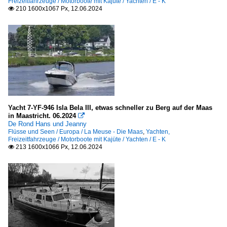
Freizeitfahrzeuge / Motorboote mit Kajüte / Yachten / E - K
210 1600x1067 Px, 12.06.2024

Yacht 7-YF-946 Isla Bela III, etwas schneller zu Berg auf der Maas
in Maastricht. 06.2024

De Rond Hans und Jeanny
Flüsse und Seen / Europa / La Meuse - Die Maas
,
Yachten,
Freizeitfahrzeuge / Motorboote mit Kajüte / Yachten / E - K
213 1600x1066 Px, 12.06.2024
