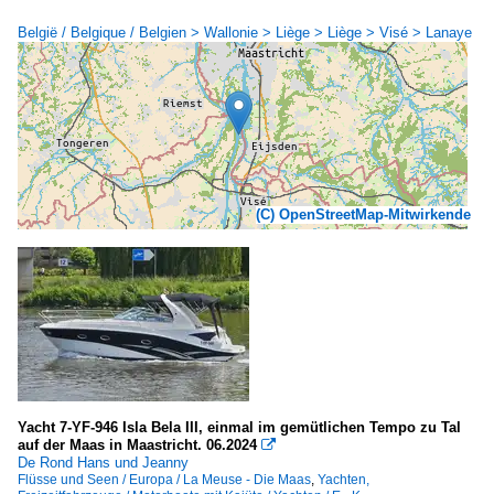
België / Belgique / Belgien > Wallonie > Liège > Liège > Visé > Lanaye
(C) OpenStreetMap-Mitwirkende
Yacht 7-YF-946 Isla Bela III, einmal im gemütlichen Tempo zu Tal
auf der Maas in Maastricht. 06.2024

De Rond Hans und Jeanny
Flüsse und Seen / Europa / La Meuse - Die Maas
,
Yachten,