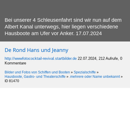
Bei unserer 4 Schleusenfahrt sind wir nun auf dem
Albert Kanal unterwegs, hier liegen verschiedene
Hausboote am Ufer vor Anker.
17.07.2024
De Rond Hans und Jeanny
http://wwwfotococktail-revival.startbilder.de
22.07.2024, 212 Aufrufe, 0
Kommentare
Bilder und Fotos von Schiffen und Booten
»
Spezialschiffe
»
Hausboote, Gastro- und Theaterschiffe
»
.mehrere oder Name unbekannt
»
ID 81470