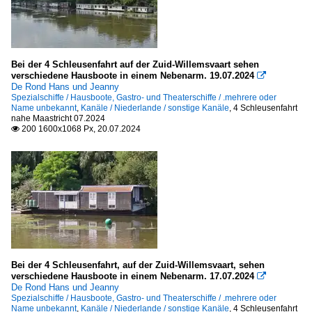
Bei der 4 Schleusenfahrt auf der Zuid-Willemsvaart sehen
verschiedene Hausboote in einem Nebenarm. 19.07.2024

De Rond Hans und Jeanny
Spezialschiffe / Hausboote, Gastro- und Theaterschiffe / .mehrere oder
Name unbekannt
,
Kanäle / Niederlande / sonstige Kanäle
,
4 Schleusenfahrt
nahe Maastricht 07.2024
200 1600x1068 Px, 20.07.2024

Bei der 4 Schleusenfahrt, auf der Zuid-Willemsvaart, sehen
verschiedene Hausboote in einem Nebenarm. 17.07.2024

De Rond Hans und Jeanny
Spezialschiffe / Hausboote, Gastro- und Theaterschiffe / .mehrere oder
Name unbekannt
,
Kanäle / Niederlande / sonstige Kanäle
,
4 Schleusenfahrt