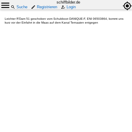
schiffbilder.de
Suche
Registrieren
Login
Leichter R’Dam 51 geschoben vom Schubboot DANIQUE-F, ENI 06503864, kommt uns
kurz vor der Einfahrt in die Maas auf dem Kanal Ternaaien entgegen