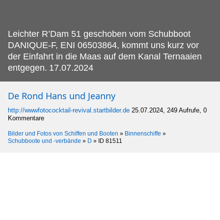
Leichter R’Dam 51 geschoben vom Schubboot
DANIQUE-F, ENI 06503864, kommt uns kurz vor
der Einfahrt in die Maas auf dem Kanal Ternaaien
entgegen.
17.07.2024
De Rond Hans und Jeanny
http://wwwfotococktail-revival.startbilder.de
25.07.2024, 249 Aufrufe, 0
Kommentare
Bilder und Fotos von Schiffen und Booten
»
Binnenschiffe
»
Schubboote und -verbände
»
D
»
ID 81511