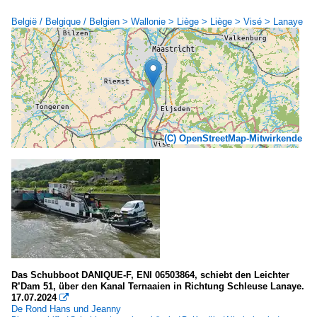
België / Belgique / Belgien > Wallonie > Liège > Liège > Visé > Lanaye
(C) OpenStreetMap-Mitwirkende
Das Schubboot DANIQUE-F, ENI 06503864, schiebt den Leichter
R’Dam 51, über den Kanal Ternaaien in Richtung Schleuse Lanaye.
17.07.2024

De Rond Hans und Jeanny