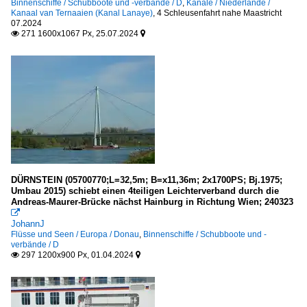
Binnenschiffe / Schubboote und -verbände / D
,
Kanäle / Niederlande /
Kanaal van Ternaaien (Kanal Lanaye)
,
4 Schleusenfahrt nahe Maastricht
07.2024
271 1600x1067 Px, 25.07.2024


DÜRNSTEIN (05700770;L=32,5m; B=x11,36m; 2x1700PS; Bj.1975;
Umbau 2015) schiebt einen 4teiligen Leichterverband durch die
Andreas-Maurer-Brücke nächst Hainburg in Richtung Wien; 240323

JohannJ
Flüsse und Seen / Europa / Donau
,
Binnenschiffe / Schubboote und -
verbände / D
297 1200x900 Px, 01.04.2024

