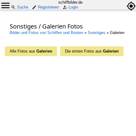
schiffbilder.de
Suche
Registrieren
Login
Sonstiges / Galerien Fotos
Bilder und Fotos von Schiffen und Booten
»
Sonstiges
»
Galerien
Alle Fotos aus
Galerien
Die ersten Fotos aus
Galerien