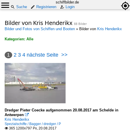
schiffbilder.de
Suche
Registrieren
Login
Bilder von Kris Henderikx
88 Bilder
Bilder und Fotos von Schiffen und Booten
»
Bilder von
Kris Henderikx
Kategorien: Alle
×
1
2
3
4
nächste Seite
>>
Alle Kategorien
Binnenschiffe
Fähren im Ausland und EU grenzüberschreitend
Belgien
Niederlande
Dredger Pieter Coecke aufgenommen 20.08.2017 am Schelde in
Fähren in Deutschland
Antwerpen

Kris Henderikx
Mosel
Spezialschiffe / Bagger / dredger / P
365 1200x797 Px, 20.08.2017
