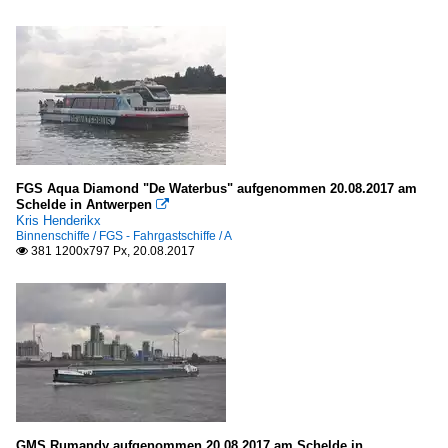
FGS - Fahrgastschiffe
A
B
E
F
G
FGS Aqua Diamond "De Waterbus" aufgenommen 20.08.2017 am
H
Schelde in Antwerpen

Kris Henderikx
J
Binnenschiffe / FGS - Fahrgastschiffe / A
381 1200x797 Px, 20.08.2017

M
N
R
S
T
GMS - Gütermotorschiffe
GMS Rumandy aufgenommen 20.08.2017 am Schelde in