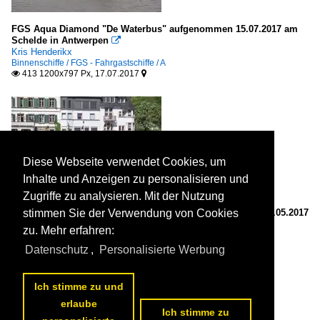
FGS Aqua Diamond "De Waterbus" aufgenommen 15.07.2017 am
Schelde in Antwerpen

Kris Henderikx
Binnenschiffe / FGS - Fahrgastschiffe / A
413 1200x797 Px, 17.07.2017


Diese Webseite verwendet Cookies, um
Inhalte und Anzeigen zu personalisieren und
Zugriffe zu analysieren. Mit der Nutzung
Fähre Remigius zwischen Alf und Bullay, aufgenommen 27.05.2017
stimmen Sie der Verwendung von Cookies
am Mosel

zu. Mehr erfahren:
Kris Henderikx
Binnenschiffe / Fähren in Deutschland / Mosel
Datenschutz
,
Personalisierte Werbung
432 1200x797 Px, 29.05.2017


Ich stimme zu und
erlaube
Ich stimme zu