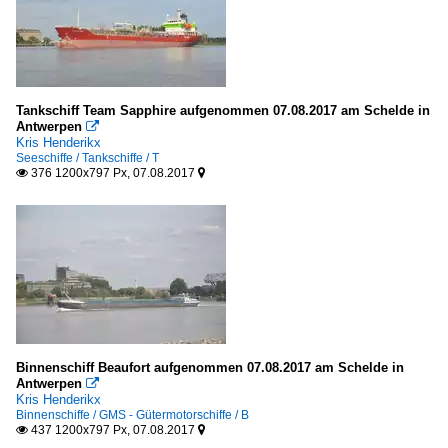
O
Zollboote und -schiffe
Belgien
Tankschiff Team Sapphire aufgenommen 07.08.2017 am Schelde in
Antwerpen

Unternehmen
Kris Henderikx
Seeschiffe / Tankschiffe / T
376 1200x797 Px, 07.08.2017


Deutschland
A-ROSA Flussschiff GmbH, Rostock
Binnenschiff Beaufort aufgenommen 07.08.2017 am Schelde in
Antwerpen

Kris Henderikx
Binnenschiffe / GMS - Gütermotorschiffe / B
437 1200x797 Px, 07.08.2017

