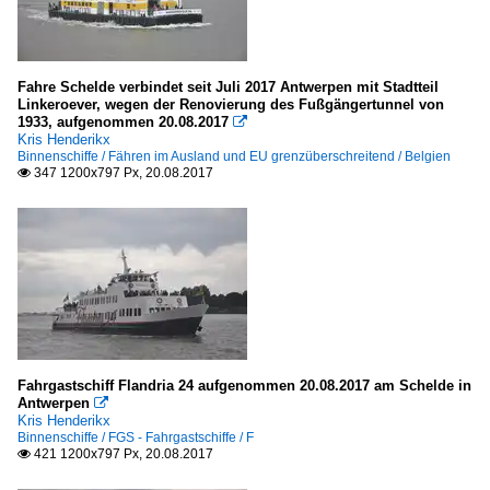
TMS - Tankmotorschiffe
B
Fahre Schelde verbindet seit Juli 2017 Antwerpen mit Stadtteil
Linkeroever, wegen der Renovierung des Fußgängertunnel von
G
1933, aufgenommen 20.08.2017

Kris Henderikx
K
Binnenschiffe / Fähren im Ausland und EU grenzüberschreitend / Belgien
347 1200x797 Px, 20.08.2017
M

P - Q
T
Seeschiffe
Autotransporter / vehicles carrier
C
Fahrgastschiff Flandria 24 aufgenommen 20.08.2017 am Schelde in
Antwerpen

Kris Henderikx
Containerschiffe
Binnenschiffe / FGS - Fahrgastschiffe / F
421 1200x797 Px, 20.08.2017

C