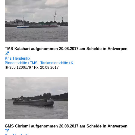
N
Stückgut- und Mehrzweckfrachter / general cargo
C
T
V
TMS Kalahari aufgenommen 20.08.2017 am Schelde in Antwerpen

Tankschiffe
Kris Henderikx
Binnenschiffe / TMS - Tankmotorschiffe / K
355 1200x797 Px, 20.08.2017

P
T
Zementfrachter
alle
Segelschiffe
GMS Chrismi aufgenommen 20.08.2017 am Schelde in Antwerpen
2-Master
