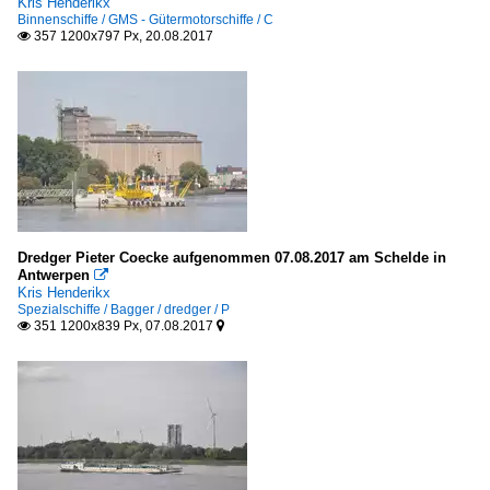
Kris Henderikx
D
Binnenschiffe / GMS - Gütermotorschiffe / C
357 1200x797 Px, 20.08.2017

3-Master
E
Spezialschiffe
Bagger / dredger
P
Dredger Pieter Coecke aufgenommen 07.08.2017 am Schelde in
Antwerpen

V
Kris Henderikx
Spezialschiffe / Bagger / dredger / P
351 1200x839 Px, 07.08.2017


Barkassen
C
H
K
Feuerlöschboote / fire-fighting vessels