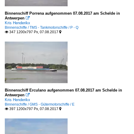
Ausland
Binnenschiff Porrena aufgenommen 07.08.2017 am Schelde in
Antwerpen

Feuerschiffe / light vessels
Kris Henderikx
Binnenschiffe / TMS - Tankmotorschiffe / P - Q
Belgien
347 1200x797 Px, 07.08.2017


Hausboote, Gastro- und Theaterschiffe
A - K
Lotsenboote / pilot boats
Belgien
Binnenschiff Erculano aufgenommen 07.08.2017 am Schelde in
Polizeiboote u. -schiffe - Ausland
Antwerpen

Kris Henderikx
Belgien
Binnenschiffe / GMS - Gütermotorschiffe / E
397 1200x797 Px, 07.08.2017


Schlepper / tugs
.mehrere oder Name unbekannt