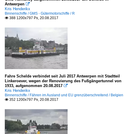
A
Antwerpen

Kris Henderikx
B
Binnenschiffe / GMS - Gütermotorschiffe / R
388 1200x797 Px, 20.08.2017

C
D
E
G
L
M
N
Fahre Schelde verbindet seit Juli 2017 Antwerpen mit Stadtteil
P
Linkeroever, wegen der Renovierung des Fußgängertunnel von
1933, aufgenommen 20.08.2017

R
Kris Henderikx
Binnenschiffe / Fähren im Ausland und EU grenzüberschreitend / Belgien
V
352 1200x797 Px, 20.08.2017

KFGS - Kabinen-FGS für Kreuzfahrten
A
P - Q