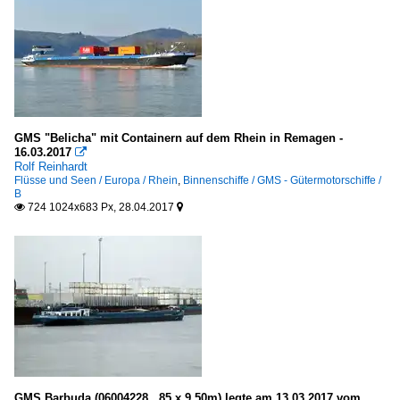
GMS "Belicha" mit Containern auf dem Rhein in Remagen -
16.03.2017

Rolf Reinhardt
Flüsse und Seen / Europa / Rhein
,
Binnenschiffe / GMS - Gütermotorschiffe /
B
724 1024x683 Px, 28.04.2017


GMS Barbuda (06004228 , 85 x 9,50m) legte am 13.03.2017 vom