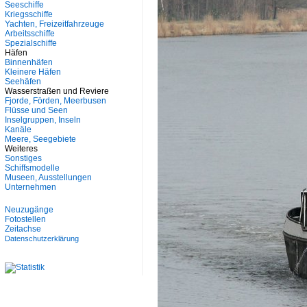
Seeschiffe
Kriegsschiffe
Yachten, Freizeitfahrzeuge
Arbeitsschiffe
Spezialschiffe
Häfen
Binnenhäfen
Kleinere Häfen
Seehäfen
Wasserstraßen und Reviere
Fjorde, Förden, Meerbusen
Flüsse und Seen
Inselgruppen, Inseln
Kanäle
Meere, Seegebiete
Weiteres
Sonstiges
Schiffsmodelle
Museen, Ausstellungen
Unternehmen
Neuzugänge
Fotostellen
Zeitachse
Datenschutzerklärung