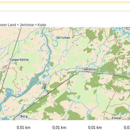
ower Land > Jerichow > Kade
0,01 km
0,01 km
0,01 km
0,0