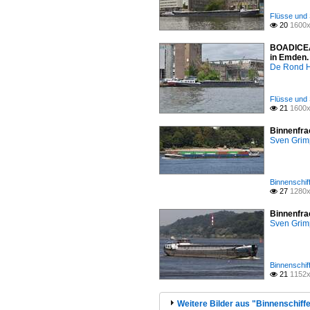
Flüsse und 
20
1600x

BOADICEA;
in Emden.
De Rond H
Flüsse und 
21
1600x

Binnenfra
Sven Gri
Binnenschif
27
1280x

Binnenfra
Sven Gri
Binnenschif
21
1152x

Weitere Bilder aus "Binnenschiffe