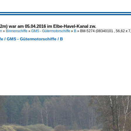
52m) war am 05.04.2016 im Elbe-Havel-Kanal zw.
en
»
Binnenschiffe
»
GMS - Gütermotorschiffe
»
B
»
BM-5274 (08340101 , 56,62 x 
e / GMS - Gütermotorschiffe / B