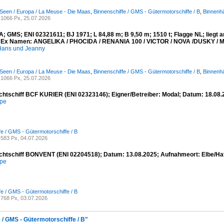
Seen / Europa / La Meuse - Die Maas
,
Binnenschiffe / GMS - Gütermotorschiffe / B
,
Binnenhä
1066 Px, 25.07.2026
 GMS; ENI 02321611; BJ 1971; L 84,88 m; B 9,50 m; 1510 t; Flagge NL; liegt a
 Ex Namen: ANGELIKA / PHOCIDA / RENANIA 100 / VICTOR / NOVA /DUSKY / M
ans und Jeanny
Seen / Europa / La Meuse - Die Maas
,
Binnenschiffe / GMS - Gütermotorschiffe / B
,
Binnenhä
1066 Px, 25.07.2026
chtschiff BCF KURIER (ENI 02323146); Eigner/Betreiber: Modal; Datum: 18.08
mpe
fe / GMS - Gütermotorschiffe / B
583 Px, 04.07.2026
chtschiff BONVENT (ENI 02204518); Datum: 13.08.2025; Aufnahmeort: Elbe/Ha
mpe
fe / GMS - Gütermotorschiffe / B
768 Px, 03.07.2026
 / GMS - Gütermotorschiffe / B"