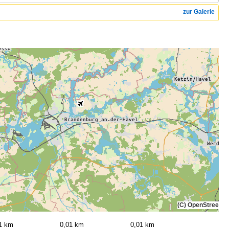
zur Galerie
(C) OpenStreetMa
1 km
0,01 km
0,01 km