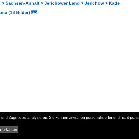
 > Sachsen-Anhalt > Jerichower Land > Jerichow > Kade
se (18 Bilder)
🗺
und Zugriffe zu analysieren. Sie können zwischen personalisierter und nicht-pers
 erfahren