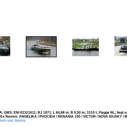
 GMS; ENI 02321611; BJ 1971; L 84,88 m; B 9,50 m; 1510 t; Flagge NL; liegt a
 Ex Namen: ANGELIKA / PHOCIDA / RENANIA 100 / VICTOR / NOVA /DUSKY / M
ans und Jeanny