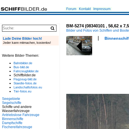
Forum
Kontakt
Impressum
BM-5274 (08340101 , 56,62 x 7,
Bilder und Fotos von Schiffen und Boot
Binnenschiff
Lade Deine Bilder hoch!
Jeder kann mitmachen, kostenlos!
Weitere Bilder-Themen:
Bahnbilder.de
Bus-bild.de
Fahrzeugbilder.de
Schiffbilder.de
Flugzeug-bild.de
Staedte-fotos.de
Landschaftsfotos.eu
Tier-fotos.eu
Seegebiete
Segelschiffe
Schiffe und andere
Wasserfahrzeuge
Antriebslose Fahrzeuge
Binnenschiffe
Dampfschiffe
Fischereifahrzeuge