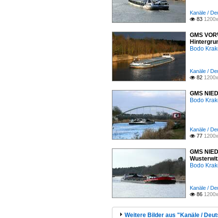
Kanäle / De
83
1200x

GMS VORWÄ
Hintergru
Bodo Kra
Kanäle / De
82
1200x

GMS NIEDE
Bodo Kra
Kanäle / De
77
1200x

GMS NIEDE
Wusterwit
Bodo Kra
Kanäle / De
86
1200x

Weitere Bilder aus "Kanäle / Deu