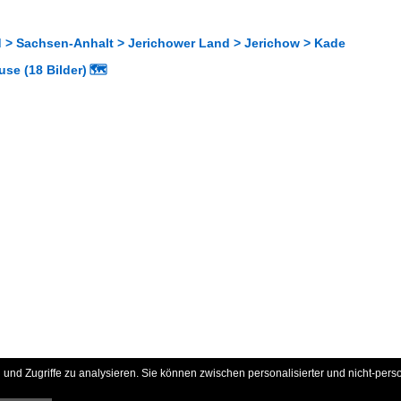
 > Sachsen-Anhalt > Jerichower Land > Jerichow > Kade
se (18 Bilder)
🗺
und Zugriffe zu analysieren. Sie können zwischen personalisierter und nicht-pers