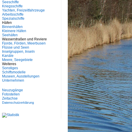
Seeschiffe
Kriegsschiffe
Yachten, Freizeitfahrzeuge
Arbeitsschiffe
Spezialschiffe
Häfen
Binnenhäfen
Kleinere Häfen
Seehäfen
Wasserstraßen und Reviere
Fjorde, Förden, Meerbusen
Flüsse und Seen
Inselgruppen, Inseln
Kanäle
Meere, Seegebiete
Weiteres
Sonstiges
Schiffsmodelle
Museen, Ausstellungen
Unternehmen
Neuzugänge
Fotostellen
Zeitachse
Datenschutzerklärung