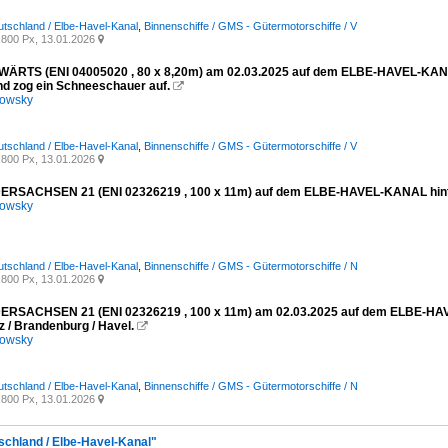
utschland / Elbe-Havel-Kanal
,
Binnenschiffe / GMS - Gütermotorschiffe / V
800 Px, 13.01.2026

RTS (ENI 04005020 , 80 x 8,20m) am 02.03.2025 auf dem ELBE-HAVEL-KANAL 
nd zog ein Schneeschauer auf.

kowsky
utschland / Elbe-Havel-Kanal
,
Binnenschiffe / GMS - Gütermotorschiffe / V
800 Px, 13.01.2026

RSACHSEN 21 (ENI 02326219 , 100 x 11m) auf dem ELBE-HAVEL-KANAL hinter
kowsky
utschland / Elbe-Havel-Kanal
,
Binnenschiffe / GMS - Gütermotorschiffe / N
800 Px, 13.01.2026

RSACHSEN 21 (ENI 02326219 , 100 x 11m) am 02.03.2025 auf dem ELBE-HAV
z / Brandenburg / Havel.

kowsky
utschland / Elbe-Havel-Kanal
,
Binnenschiffe / GMS - Gütermotorschiffe / N
800 Px, 13.01.2026

tschland / Elbe-Havel-Kanal"