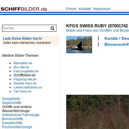
Forum
Kontakt
Impressum
KFGS SWISS RUBY (07001742 ,
Bilder und Fotos von Schiffen und Boot
Kanäle / Deu
Lade Deine Bilder hoch!
Jeder kann mitmachen, kostenlos!
Binnenschiff
Weitere Bilder-Themen:
Bahnbilder.de
Bus-bild.de
Fahrzeugbilder.de
Schiffbilder.de
Flugzeug-bild.de
Staedte-fotos.de
Landschaftsfotos.eu
Tier-fotos.eu
Seegebiete
Segelschiffe
Schiffe und andere
Wasserfahrzeuge
Antriebslose Fahrzeuge
Binnenschiffe
Dampfschiffe
Fischereifahrzeuge