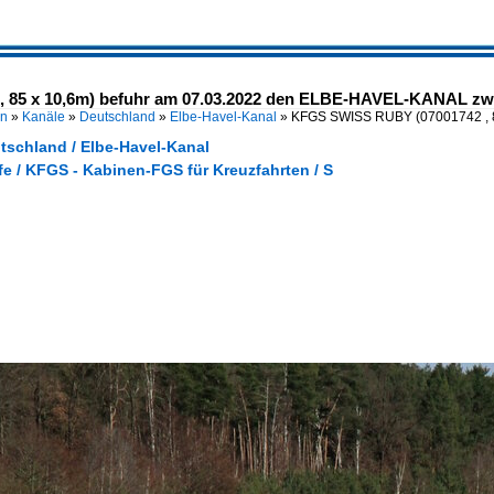
 85 x 10,6m) befuhr am 07.03.2022 den ELBE-HAVEL-KANAL zw
en
»
Kanäle
»
Deutschland
»
Elbe-Havel-Kanal
»
KFGS SWISS RUBY (07001742 ,
tschland / Elbe-Havel-Kanal
e / KFGS - Kabinen-FGS für Kreuzfahrten / S