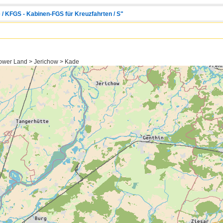
 / KFGS - Kabinen-FGS für Kreuzfahrten / S"
ower Land > Jerichow > Kade