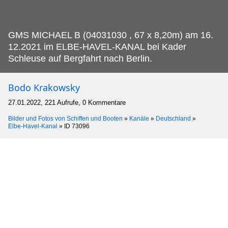
GMS MICHAEL B (04031030 , 67 x 8,20m) am 16.
12.2021 im ELBE-HAVEL-KANAL bei Kader
Schleuse auf Bergfahrt nach Berlin.
Bodo Krakowsky
27.01.2022, 221 Aufrufe, 0 Kommentare
Bilder und Fotos von Schiffen und Booten
»
Kanäle
»
Deutschland
»
Elbe-Havel-Kanal
»
ID 73096