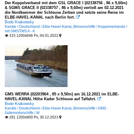
Der Koppelverband mit dem GSL GRACE I (02338756 , 86 x 9,60m)
& SGMS GRACE II (02338757 , 86 x 9,60m) verließ am 02.12.2021
die Nordkammer der Schleuse Zerben und setzte seine Reise im
ELBE-HAVEL-KANAL nach Berlin fort.

Bodo Krakowsky
Kanäle / Deutschland / Elbe-Havel-Kanal
,
Binnenschiffe / Koppelverbände /
mit GMS/TMS A - K
315 1200x646 Px, 04.01.2022


GMS WERRA (02203964 , 85 x 9,50m) am 16.12.2021 im ELBE-
HAVEL-KANAL Höhe Kader Schleuse auf Talfahrt.

Bodo Krakowsky
Kanäle / Deutschland / Elbe-Havel-Kanal
,
Binnenschiffe / GMS -
Gütermotorschiffe / W
291 1200x800 Px, 30.12.2021

