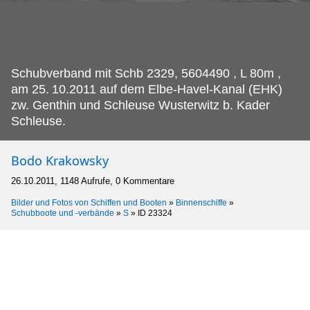
Schubverband mit Schb 2329, 5604490 , L 80m ,
am 25.
10.2011 auf dem Elbe-Havel-Kanal (EHK)
zw. Genthin und Schleuse Wusterwitz b. Kader
Schleuse.
Bodo Krakowsky
26.10.2011, 1148 Aufrufe, 0 Kommentare
Bilder und Fotos von Schiffen und Booten
»
Binnenschiffe
»
Schubboote und -verbände
»
S
»
ID 23324