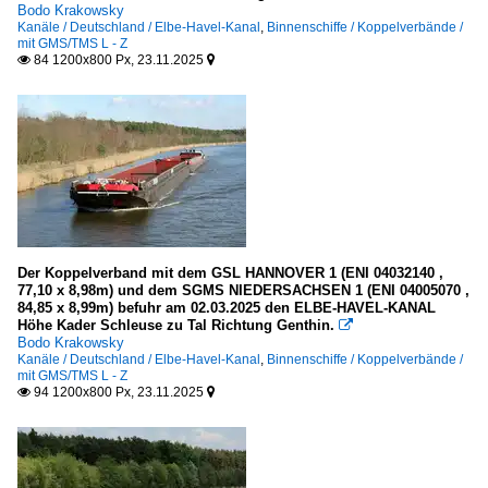
Bodo Krakowsky
Kanäle / Deutschland / Elbe-Havel-Kanal
,
Binnenschiffe / Koppelverbände /
mit GMS/TMS L - Z
84 1200x800 Px, 23.11.2025


Der Koppelverband mit dem GSL HANNOVER 1 (ENI 04032140 ,
77,10 x 8,98m) und dem SGMS NIEDERSACHSEN 1 (ENI 04005070 ,
84,85 x 8,99m) befuhr am 02.03.2025 den ELBE-HAVEL-KANAL
Höhe Kader Schleuse zu Tal Richtung Genthin.

Bodo Krakowsky
Kanäle / Deutschland / Elbe-Havel-Kanal
,
Binnenschiffe / Koppelverbände /
mit GMS/TMS L - Z
94 1200x800 Px, 23.11.2025

