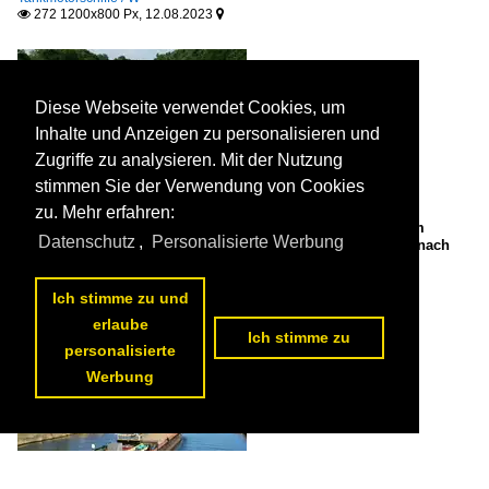
272 1200x800 Px, 12.08.2023


Diese Webseite verwendet Cookies, um
Inhalte und Anzeigen zu personalisieren und
Zugriffe zu analysieren. Mit der Nutzung
stimmen Sie der Verwendung von Cookies
zu. Mehr erfahren:
TMS WESTERHUESEN (04813670 , 84,97 x 9,60m) befuhr am
Datenschutz
,
Personalisierte Werbung
17.07.2023 den ELBE-HAVEL-KANAL Höhe Kader Schleuse nach
Berlin.

Bodo Krakowsky
Kanäle / Deutschland / Elbe-Havel-Kanal
,
Binnenschiffe / TMS -
Ich stimme zu und
Tankmotorschiffe / W
erlaube
288 1200x800 Px, 12.08.2023


Ich stimme zu
personalisierte
Werbung