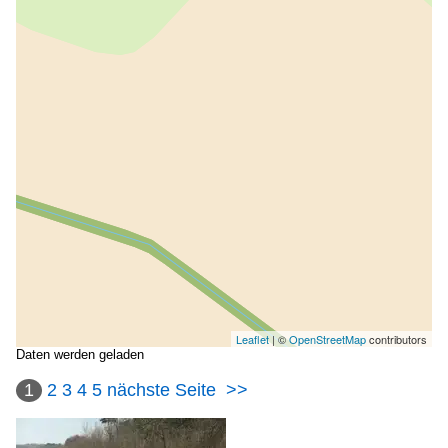
Leaflet
| ©
OpenStreetMap
contributors
Daten werden geladen
1
2
3
4
5
nächste Seite
>>