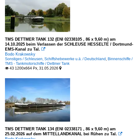
Reedereiflaggen
Schornsteinmarken - funnels
Galerien
TMS DETTMER TANK 132 (ENI 02338105 , 86 x 9,60 m) am
Schiffsdetails
14.10.2025 beim Verlassen der SCHLEUSE HESSELTE / Dortmund-
EMS-Kanal zu Tal.

Bodo Krakowsky
Schleusen, Schiffshebewerke u.ä.
Sonstiges / Schleusen, Schiffshebewerke u.ä. / Deutschland
,
Binnenschiffe /
TMS - Tankmotorschiffe / Dettmer Tank
Deutschland
43 1200x664 Px, 31.05.2026


Werften und Docks
Deutschland
Spezialschiffe
WSV Deutschland
TMS DETTMER TANK 134 (ENI 02338171 , 86 x 9,60 m) am
G
25.02.2026 auf dem MITTELLANDKANAL bei Rühen zu Tal.

Bodo Krakowsky