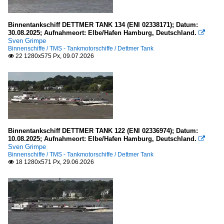
H
2021
P - Q
2022
Binnentankschiff DETTMER TANK 134 (ENI 02338171); Datum:
2023
30.08.2025; Aufnahmeort: Elbe/Hafen Hamburg, Deutschland.

Sven Grimpe
Flüsse und Seen
2024
Binnenschiffe / TMS - Tankmotorschiffe / Dettmer Tank
22 1280x575 Px, 09.07.2026

2025
Deutschland
2026
Havel
Seen in Berlin und Brandenburg
Spree
Binnentankschiff DETTMER TANK 122 (ENI 02336974); Datum:
Europa
10.08.2025; Aufnahmeort: Elbe/Hafen Hamburg, Deutschland.

Sven Grimpe
Elbe
Binnenschiffe / TMS - Tankmotorschiffe / Dettmer Tank
18 1280x571 Px, 29.06.2026

Kanäle
Deutschland
Dortmund-Ems-Kanal