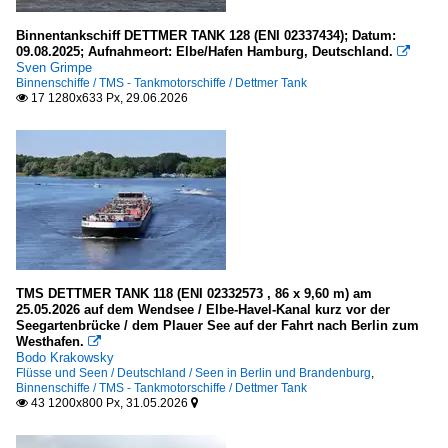
Elbe-Havel-Kanal
Binnentankschiff DETTMER TANK 128 (ENI 02337434); Datum:
Elbe-Lübeck-Kanal
09.08.2025; Aufnahmeort: Elbe/Hafen Hamburg, Deutschland.

Elbe-Seitenkanal
Sven Grimpe
Binnenschiffe / TMS - Tankmotorschiffe / Dettmer Tank
Mittellandkanal mit Stichkanälen
17 1280x633 Px, 29.06.2026

Rhein-Herne-Kanal
Untere Havel-Wasserstraße
Wasserstraßenkreuz Magdeburg
Wesel-Datteln-Kanal
Seehäfen
TMS DETTMER TANK 118 (ENI 02332573 , 86 x 9,60 m) am
Deutschland
25.05.2026 auf dem Wendsee / Elbe-Havel-Kanal kurz vor der
Seegartenbrücke / dem Plauer See auf der Fahrt nach Berlin zum
Hamburg
Westhafen.

Bodo Krakowsky
Flüsse und Seen / Deutschland / Seen in Berlin und Brandenburg
,
Binnenschiffe / TMS - Tankmotorschiffe / Dettmer Tank
Sonstiges
43 1200x800 Px, 31.05.2026


Flaggen, Schornsteinmarken