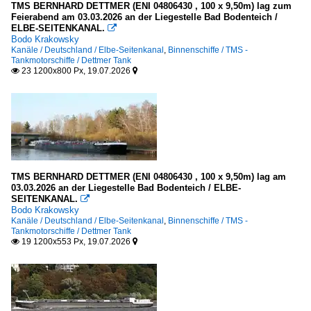
2009
TMS BERNHARD DETTMER (ENI 04806430 , 100 x 9,50m) lag zum
B
Feierabend am 03.03.2026 an der Liegestelle Bad Bodenteich /
ELBE-SEITENKANAL.

H
2010
Bodo Krakowsky
Kanäle / Deutschland / Elbe-Seitenkanal
,
Binnenschiffe / TMS -
N
2010
Tankmotorschiffe / Dettmer Tank
23 1200x800 Px, 19.07.2026


2011
KFGS - Kabinen-FGS für Kreuzfahrten
2012
F
2013
2014
Koppelverbände
2015
mit GMS/TMS A - K
TMS BERNHARD DETTMER (ENI 04806430 , 100 x 9,50m) lag am
2016
03.03.2026 an der Liegestelle Bad Bodenteich / ELBE-
Schubboote und -verbände
SEITENKANAL.
2017

Bodo Krakowsky
D
2018
Kanäle / Deutschland / Elbe-Seitenkanal
,
Binnenschiffe / TMS -
Tankmotorschiffe / Dettmer Tank
2019
19 1200x553 Px, 19.07.2026


TMS - Tankmotorschiffe
2020
B
E
2020