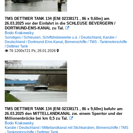
TMS DETTMER TANK 134 (ENI 02338171 , 86 x 9,60m) am
26.03.2025 vor der Einfahrt in die SCHLEUSE BEVERGERN /
DORTMUND-EMS-KANAL zu Tal.

Bodo Krakowsky
Sonstiges / Schleusen, Schiffshebewerke u.ä. / Deutschland
,
Kanäle /
Deutschland / Dortmund-Ems-Kanal
,
Binnenschiffe / TMS - Tankmotorschiffe
/ Dettmer Tank
76 1200x721 Px, 26.01.2026


TMS DETTMER TANK 134 (ENI 02338171 , 86 x 9,60m) befuhr am
26.03.2025 den MITTELLANDKANAL zw. einem Sperrtor und der
Millionenbrücke bei km 0,5 zu Tal.

Bodo Krakowsky
Kanäle / Deutschland / Mittellandkanal mit Stichkanälen
,
Binnenschiffe / TMS
- Tankmotorschiffe / Dettmer Tank