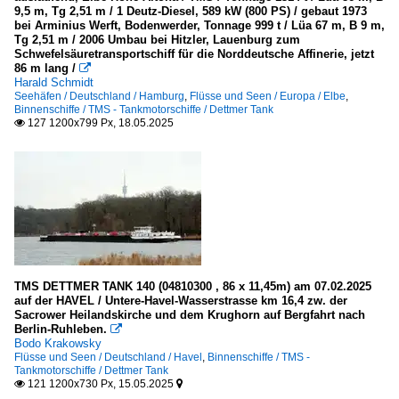
9,5 m, Tg 2,51 m / 1 Deutz-Diesel, 589 kW (800 PS) / gebaut 1973
bei Arminius Werft, Bodenwerder, Tonnage 999 t / Lüa 67 m, B 9 m,
Tg 2,51 m / 2006 Umbau bei Hitzler, Lauenburg zum
Schwefelsäuretransportschiff für die Norddeutsche Affinerie, jetzt
86 m lang /

Harald Schmidt
Seehäfen / Deutschland / Hamburg
,
Flüsse und Seen / Europa / Elbe
,
Binnenschiffe / TMS - Tankmotorschiffe / Dettmer Tank
127 1200x799 Px, 18.05.2025

TMS DETTMER TANK 140 (04810300 , 86 x 11,45m) am 07.02.2025
auf der HAVEL / Untere-Havel-Wasserstrasse km 16,4 zw. der
Sacrower Heilandskirche und dem Krughorn auf Bergfahrt nach
Berlin-Ruhleben.

Bodo Krakowsky
Flüsse und Seen / Deutschland / Havel
,
Binnenschiffe / TMS -
Tankmotorschiffe / Dettmer Tank
121 1200x730 Px, 15.05.2025

