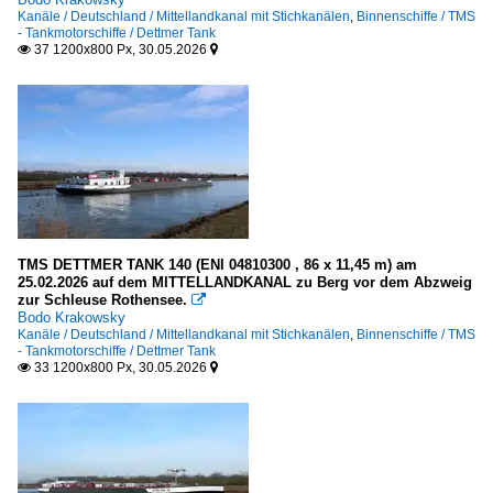
Kanäle / Deutschland / Mittellandkanal mit Stichkanälen
,
Binnenschiffe / TMS
Unternehmen
- Tankmotorschiffe / Dettmer Tank
37 1200x800 Px, 30.05.2026


Deutschland
Dettmer Reederei, Bremen
Reederei Jaegers
TMS DETTMER TANK 140 (ENI 04810300 , 86 x 11,45 m) am
25.02.2026 auf dem MITTELLANDKANAL zu Berg vor dem Abzweig
zur Schleuse Rothensee.

Bodo Krakowsky
Kanäle / Deutschland / Mittellandkanal mit Stichkanälen
,
Binnenschiffe / TMS
- Tankmotorschiffe / Dettmer Tank
33 1200x800 Px, 30.05.2026

