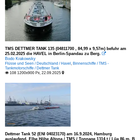
TMS DETTMER TANK 135 (04811700 , 84,99 x 9,57m) befuhr am
25.02.2025 die HAVEL in Berlin-Spandau zu Berg.

Bodo Krakowsky
Flüsse und Seen / Deutschland / Havel
,
Binnenschiffe / TMS -
Tankmotorschiffe / Dettmer Tank
108 1200x900 Px, 22.09.2025


Dettmer Tank 52 (ENI 04023170) am 16.9.2024, Hamburg
auslaufend, Elbe Höhe Altona / TMS / Tonnage 1314 t / Lüa 86 m, B