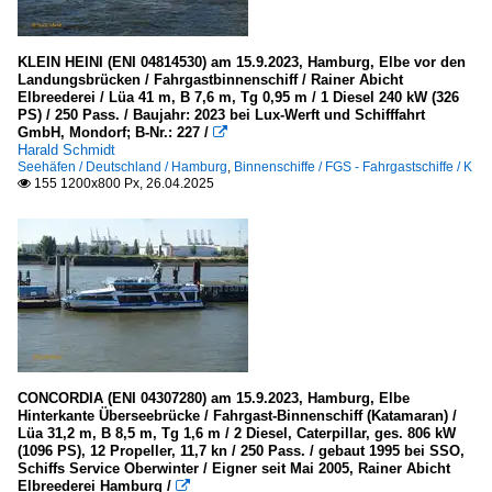
KLEIN HEINI (ENI 04814530) am 15.9.2023, Hamburg, Elbe vor den
Landungsbrücken / Fahrgastbinnenschiff / Rainer Abicht
Elbreederei / Lüa 41 m, B 7,6 m, Tg 0,95 m / 1 Diesel 240 kW (326
PS) / 250 Pass. / Baujahr: 2023 bei Lux-Werft und Schifffahrt
GmbH, Mondorf; B-Nr.: 227 /

Harald Schmidt
Seehäfen / Deutschland / Hamburg
,
Binnenschiffe / FGS - Fahrgastschiffe / K
155 1200x800 Px, 26.04.2025

CONCORDIA (ENI 04307280) am 15.9.2023, Hamburg, Elbe
Hinterkante Überseebrücke / Fahrgast-Binnenschiff (Katamaran) /
Lüa 31,2 m, B 8,5 m, Tg 1,6 m / 2 Diesel, Caterpillar, ges. 806 kW
(1096 PS), 12 Propeller, 11,7 kn / 250 Pass. / gebaut 1995 bei SSO,
Schiffs Service Oberwinter / Eigner seit Mai 2005, Rainer Abicht
Elbreederei Hamburg /
