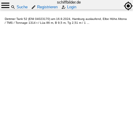
schiffbilder.de
Suche
Registrieren
Login
Dettmer Tank 52 (ENI 04023170) am 16.9.2024, Hamburg auslaufend, Elbe Höhe Altona
/ TMS / Tonnage 1314 t / Lüa 86 m, B 9,5 m, Tg 2,51 m / 1 ...