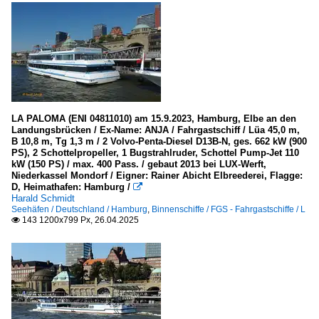
LA PALOMA (ENI 04811010) am 15.9.2023, Hamburg, Elbe an den
Landungsbrücken / Ex-Name: ANJA / Fahrgastschiff / Lüa 45,0 m,
B 10,8 m, Tg 1,3 m / 2 Volvo-Penta-Diesel D13B-N, ges. 662 kW (900
PS), 2 Schottelpropeller, 1 Bugstrahlruder, Schottel Pump-Jet 110
kW (150 PS) / max. 400 Pass. / gebaut 2013 bei LUX-Werft,
Niederkassel Mondorf / Eigner: Rainer Abicht Elbreederei, Flagge:
D, Heimathafen: Hamburg /

Harald Schmidt
Seehäfen / Deutschland / Hamburg
,
Binnenschiffe / FGS - Fahrgastschiffe / L
143 1200x799 Px, 26.04.2025
