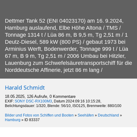
Dettmer Tank 52 (ENI 04023170) am 16.
9.2024,
Hamburg auslaufend, Elbe Höhe Altona / TMS /
Tonnage 1314 t / Lüa 86 m, B 9,5 m, Tg 2,51 m / 1
Deutz-Diesel, 589 kW (800 PS) / gebaut 1973 bei
Arminius Werft, Bodenwerder, Tonnage 999 t / Lüa
67 m, B 9 m, Tg 2,51 m / 2006 Umbau bei Hitzler,
Lauenburg zum Schwefelsäuretransportschiff für die
Norddeutsche Affinerie, jetzt 86 m lang /
Harald Schmidt
18.05.2025, 126 Aufrufe, 0 Kommentare
EXIF:
SONY DSC-RX100M3
, Datum 2024:09:16 10:15:28,
Belichtungsdauer: 1/320, Blende: 56/10, ISO125, Brennweite: 880/100
Bilder und Fotos von Schiffen und Booten
»
Seehäfen
»
Deutschland
»
Hamburg
»
ID 83337