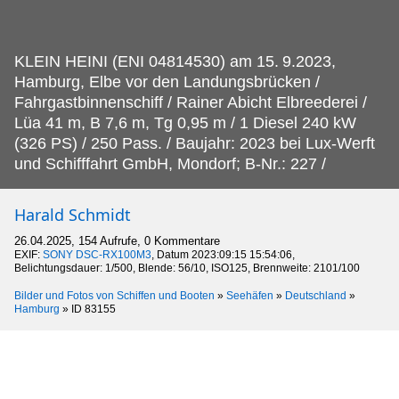
KLEIN HEINI (ENI 04814530) am 15.
9.2023,
Hamburg, Elbe vor den Landungsbrücken /
Fahrgastbinnenschiff / Rainer Abicht Elbreederei /
Lüa 41 m, B 7,6 m, Tg 0,95 m / 1 Diesel 240 kW
(326 PS) / 250 Pass. / Baujahr: 2023 bei Lux-Werft
und Schifffahrt GmbH, Mondorf; B-Nr.: 227 /
Harald Schmidt
26.04.2025, 154 Aufrufe, 0 Kommentare
EXIF:
SONY DSC-RX100M3
, Datum 2023:09:15 15:54:06,
Belichtungsdauer: 1/500, Blende: 56/10, ISO125, Brennweite: 2101/100
Bilder und Fotos von Schiffen und Booten
»
Seehäfen
»
Deutschland
»
Hamburg
»
ID 83155