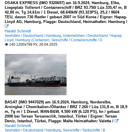
OSAKA EXPRESS (IMO 9320697) am 16.9.2024, Hamburg, Elbe,
Liegeplatz Tollerort / Containerschiff / BRZ 93.750/ Lüa 335,47 m, B
42,80 m, Tg 14,61m / 1 Diesel, 68.640kW (93.323PS), 25,2 / 8604
TEU, davon 730 Reefer / gebaut 2007 in Süd Korea / Eigner: Hapag-
Lloyd AG, Hamburg, Flagge: Deutschland, Heimathafen: Hamburg /

Harald Schmidt
Seehäfen / Deutschland / Hamburg
,
Unternehmen / Deutschland / Hapag-
Lloyd, Hamburg (Container)
,
Seeschiffe / Containerschiffe / O
140 1200x799 Px, 26.04.2025

BASAT (IMO 9447029) am 16.9.2024, Hamburg, Norderelbe,
Arningkai / Chemikalien-/Öltanker / BRZ 7.260 / Lüa 131,8 m, B 18,9
m, Tg m / 1 Diesel, MAN-B&W, 4.500 kW (6.120 PS), kn / gebaut
2008 bei Tersan Tersanecilik, Istanbul, Türkei / Eigner: Tersan
Deniz, Istanbul, Türkei, Flagge: Malta Heimathafen: Valetta /

Harald Schmidt
Seehäfen / Deutschland / Hamburg
,
Seeschiffe / Tankschiffe / B