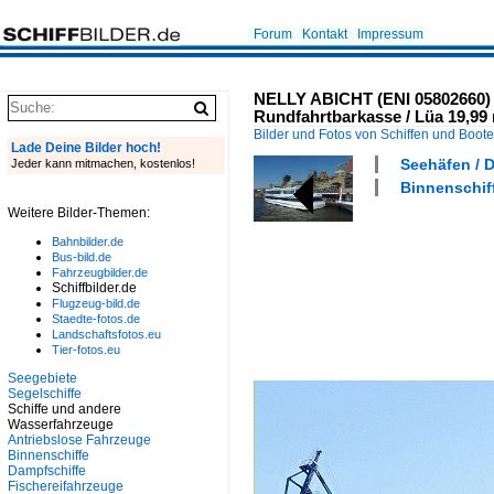
Forum
Kontakt
Impressum
NELLY ABICHT (ENI 05802660) 
Rundfahrtbarkasse / Lüa 19,99 m
Bilder und Fotos von Schiffen und Boot
Lade Deine Bilder hoch!
Seehäfen / 
Jeder kann mitmachen, kostenlos!
Binnenschiff
Weitere Bilder-Themen:
Bahnbilder.de
Bus-bild.de
Fahrzeugbilder.de
Schiffbilder.de
Flugzeug-bild.de
Staedte-fotos.de
Landschaftsfotos.eu
Tier-fotos.eu
Seegebiete
Segelschiffe
Schiffe und andere
Wasserfahrzeuge
Antriebslose Fahrzeuge
Binnenschiffe
Dampfschiffe
Fischereifahrzeuge