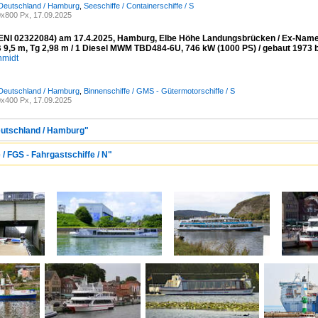
 Deutschland / Hamburg
,
Seeschiffe / Containerschiffe / S
x800 Px, 17.09.2025
NI 02322084) am 17.4.2025, Hamburg, Elbe Höhe Landungsbrücken / Ex-Namen
B 9,5 m, Tg 2,98 m / 1 Diesel MWM TBD484-6U, 746 kW (1000 PS) / gebaut 1973 be
hmidt
 Deutschland / Hamburg
,
Binnenschiffe / GMS - Gütermotorschiffe / S
x400 Px, 17.09.2025
eutschland / Hamburg"
 / FGS - Fahrgastschiffe / N"