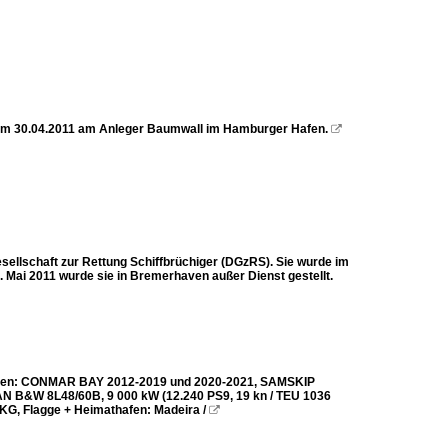
s am 30.04.2011 am Anleger Baumwall im Hamburger Hafen.

ellschaft zur Rettung Schiffbrüchiger (DGzRS). Sie wurde im
. Mai 2011 wurde sie in Bremerhaven außer Dienst gestellt.
Namen: CONMAR BAY 2012-2019 und 2020-2021, SAMSKIP
 MAN B&W 8L48/60B, 9 000 kW (12.240 PS9, 19 kn / TEU 1036
KG, Flagge + Heimathafen: Madeira /
