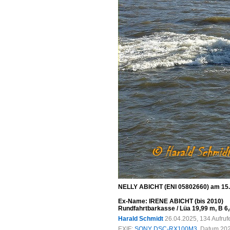
NELLY ABICHT (ENI 05802660) am 15.
Ex-Name: IRENE ABICHT (bis 2010)
Rundfahrtbarkasse / Lüa 19,99 m, B 6
Harald Schmidt
26.04.2025, 134 Aufru
EXIF:
SONY DSC-RX100M3
, Datum 202