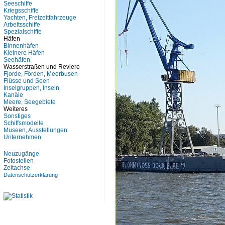
Seeschiffe
Kriegsschiffe
Yachten, Freizeitfahrzeuge
Arbeitsschiffe
Spezialschiffe
Häfen
Binnenhäfen
Kleinere Häfen
Seehäfen
Wasserstraßen und Reviere
Fjorde, Förden, Meerbusen
Flüsse und Seen
Inselgruppen, Inseln
Kanäle
Meere, Seegebiete
Weiteres
Sonstiges
Schiffsmodelle
Museen, Ausstellungen
Unternehmen
Neuzugänge
Fotostellen
Zeitachse
Datenschutzerklärung