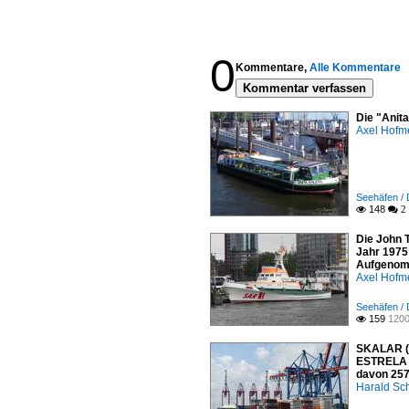
0
Kommentare,
Alle Kommentare
Kommentar verfassen
Die "Anit
Axel Hofme
Seehäfen /
148

 2
Die John 
Jahr 1975
Aufgenomm
Axel Hofme
Seehäfen /
159
1200

SKALAR (I
ESTRELA 2
davon 257
Harald Sc