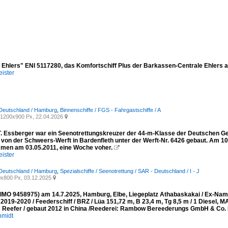
a Ehlers" ENI 5117280, das Komfortschiff Plus der Barkassen-Centrale Ehler
ister
 Deutschland / Hamburg
,
Binnenschiffe / FGS - Fahrgastschiffe / A
1200x900 Px, 22.04.2026

T. Essberger war ein Seenotrettungskreuzer der 44-m-Klasse der Deutschen Ges
 von der Schweers-Werft in Bardenfleth unter der Werft-Nr. 6426 gebaut. Am 10
en am 03.05.2011, eine Woche voher.

ister
 Deutschland / Hamburg
,
Spezialschiffe / Seenotrettung / SAR - Deutschland / I - J
x800 Px, 03.12.2025

MO 9458975) am 14.7.2025, Hamburg, Elbe, Liegeplatz Athabaskakai / Ex-
019-2020 / Feederschiff / BRZ / Lüa 151,72 m, B 23,4 m, Tg 8,5 m / 1 Diesel,
 Reefer / gebaut 2012 in China /Reederei: Rambow Bereederungs GmbH & Co. 
hmidt