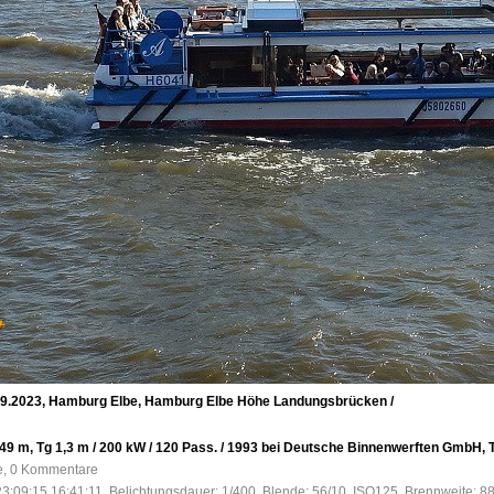
9.2023, Hamburg Elbe, Hamburg Elbe Höhe Landungsbrücken /
,49 m, Tg 1,3 m / 200 kW / 120 Pass. / 1993 bei Deutsche Binnenwerften GmbH
fe, 0 Kommentare
3:09:15 16:41:11, Belichtungsdauer: 1/400, Blende: 56/10, ISO125, Brennweite: 8