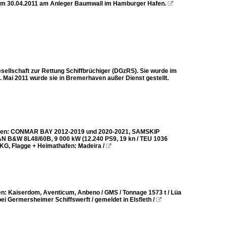
s am 30.04.2011 am Anleger Baumwall im Hamburger Hafen.

ellschaft zur Rettung Schiffbrüchiger (DGzRS). Sie wurde im
. Mai 2011 wurde sie in Bremerhaven außer Dienst gestellt.
Namen: CONMAR BAY 2012-2019 und 2020-2021, SAMSKIP
 MAN B&W 8L48/60B, 9 000 kW (12.240 PS9, 19 kn / TEU 1036
KG, Flagge + Heimathafen: Madeira /

: Kaiserdom, Aventicum, Anbeno / GMS / Tonnage 1573 t / Lüa
i Germersheimer Schiffswerft / gemeldet in Elsfleth /
