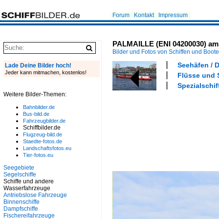
Forum
Kontakt
Impressum
PALMAILLE (ENI 04200030) am 
Bilder und Fotos von Schiffen und Boot
Seehäfen / 
Lade Deine Bilder hoch!
Jeder kann mitmachen, kostenlos!
Flüsse und S
Spezialschif
Weitere Bilder-Themen:
Bahnbilder.de
Bus-bild.de
Fahrzeugbilder.de
Schiffbilder.de
Flugzeug-bild.de
Staedte-fotos.de
Landschaftsfotos.eu
Tier-fotos.eu
Seegebiete
Segelschiffe
Schiffe und andere
Wasserfahrzeuge
Antriebslose Fahrzeuge
Binnenschiffe
Dampfschiffe
Fischereifahrzeuge