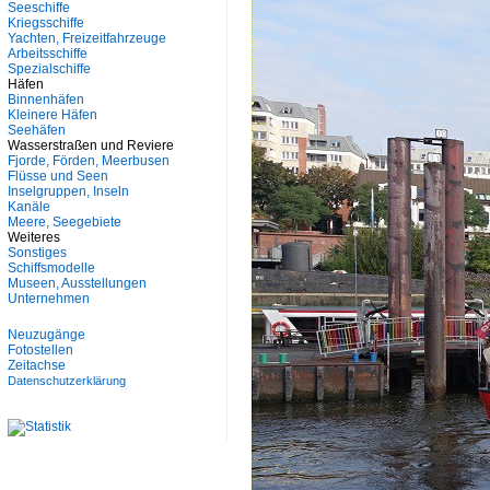
Seeschiffe
Kriegsschiffe
Yachten, Freizeitfahrzeuge
Arbeitsschiffe
Spezialschiffe
Häfen
Binnenhäfen
Kleinere Häfen
Seehäfen
Wasserstraßen und Reviere
Fjorde, Förden, Meerbusen
Flüsse und Seen
Inselgruppen, Inseln
Kanäle
Meere, Seegebiete
Weiteres
Sonstiges
Schiffsmodelle
Museen, Ausstellungen
Unternehmen
Neuzugänge
Fotostellen
Zeitachse
Datenschutzerklärung