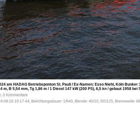
24 am HADAG Betriebsponton St. Pauli / Ex-Namen: Esso Niehl, Köln Bunker 3
,84 m, B 5,54 mm, Tg 1,86 m / 1 Diesel 147 kW (200 PS), 6,5 kn / gebaut 1958 b
fe, 0 Kommentare
4:09:16 10:17:44, Belichtungsdauer: 1/640, Blende: 40/10, ISO125, Brennweite: 8