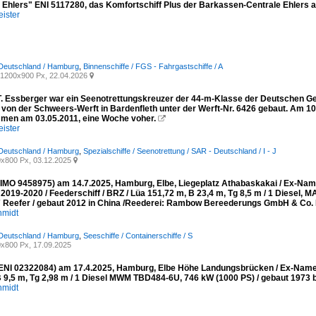
a Ehlers" ENI 5117280, das Komfortschiff Plus der Barkassen-Centrale Ehler
ister
 Deutschland / Hamburg
,
Binnenschiffe / FGS - Fahrgastschiffe / A
1200x900 Px, 22.04.2026

T. Essberger war ein Seenotrettungskreuzer der 44-m-Klasse der Deutschen Ges
 von der Schweers-Werft in Bardenfleth unter der Werft-Nr. 6426 gebaut. Am 10
en am 03.05.2011, eine Woche voher.

ister
 Deutschland / Hamburg
,
Spezialschiffe / Seenotrettung / SAR - Deutschland / I - J
x800 Px, 03.12.2025

MO 9458975) am 14.7.2025, Hamburg, Elbe, Liegeplatz Athabaskakai / Ex-
019-2020 / Feederschiff / BRZ / Lüa 151,72 m, B 23,4 m, Tg 8,5 m / 1 Diesel,
 Reefer / gebaut 2012 in China /Reederei: Rambow Bereederungs GmbH & Co. 
hmidt
 Deutschland / Hamburg
,
Seeschiffe / Containerschiffe / S
x800 Px, 17.09.2025
NI 02322084) am 17.4.2025, Hamburg, Elbe Höhe Landungsbrücken / Ex-Namen
B 9,5 m, Tg 2,98 m / 1 Diesel MWM TBD484-6U, 746 kW (1000 PS) / gebaut 1973 be
hmidt