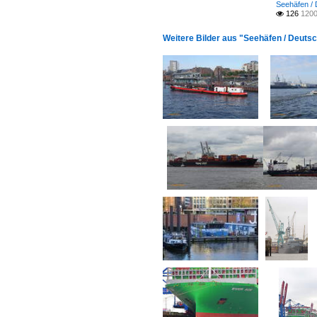
Seehäfen /
126
1200

Weitere Bilder aus "Seehäfen / Deuts