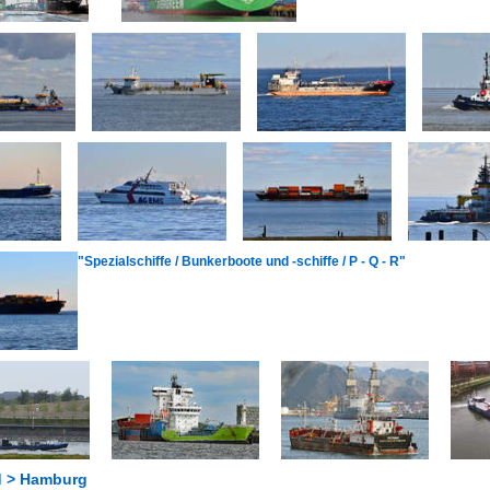
"Spezialschiffe / Bunkerboote und -schiffe / P - Q - R"
d > Hamburg