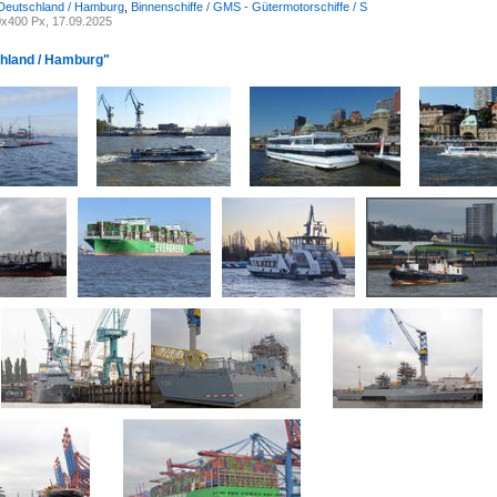
 Deutschland / Hamburg
,
Binnenschiffe / GMS - Gütermotorschiffe / S
x400 Px, 17.09.2025
chland / Hamburg"