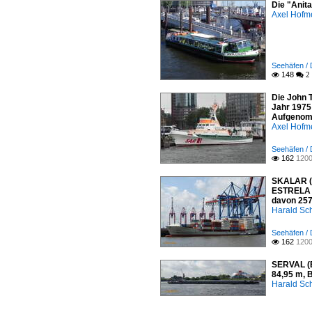
Die "Anit
Axel Hofme
Seehäfen /
148

 2
Die John 
Jahr 1975
Aufgenomm
Axel Hofme
Seehäfen /
162
1200

SKALAR (I
ESTRELA 2
davon 257
Harald Sc
Seehäfen /
162
1200

SERVAL (E
84,95 m, 
Harald Sc