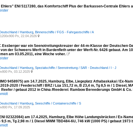
a Ehlers" ENI 5117280, das Komfortschiff Plus der Barkassen-Centrale Ehler
ister
 Deutschland / Hamburg
,
Binnenschiffe / FGS - Fahrgastschiffe / A
1200x900 Px, 22.04.2026

T. Essberger war ein Seenotrettungskreuzer der 44-m-Klasse der Deutschen Ges
 von der Schweers-Werft in Bardenfleth unter der Werft-Nr. 6426 gebaut. Am 10
en am 03.05.2011, eine Woche voher.

ister
 Deutschland / Hamburg
,
Spezialschiffe / Seenotrettung / SAR - Deutschland / I - J
x800 Px, 03.12.2025

MO 9458975) am 14.7.2025, Hamburg, Elbe, Liegeplatz Athabaskakai / Ex-
019-2020 / Feederschiff / BRZ / Lüa 151,72 m, B 23,4 m, Tg 8,5 m / 1 Diesel,
 Reefer / gebaut 2012 in China /Reederei: Rambow Bereederungs GmbH & Co. 
hmidt
 Deutschland / Hamburg
,
Seeschiffe / Containerschiffe / S
x800 Px, 17.09.2025
NI 02322084) am 17.4.2025, Hamburg, Elbe Höhe Landungsbrücken / Ex-Namen
B 9,5 m, Tg 2,98 m / 1 Diesel MWM TBD484-6U, 746 kW (1000 PS) / gebaut 1973 be
hmidt