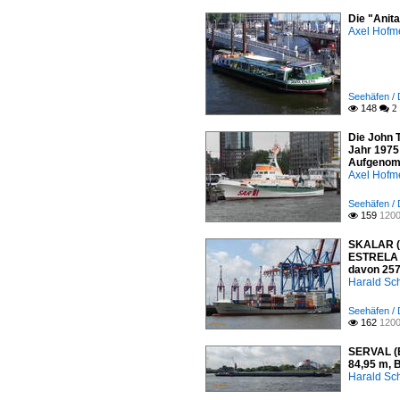
Die "Anit
Axel Hofme
Seehäfen /
148

 2
Die John 
Jahr 1975
Aufgenomm
Axel Hofme
Seehäfen /
159
1200

SKALAR (I
ESTRELA 2
davon 257
Harald Sc
Seehäfen /
162
1200

SERVAL (E
84,95 m, 
Harald Sc