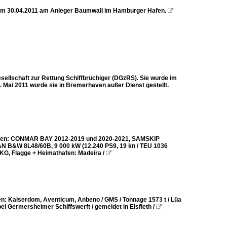
s am 30.04.2011 am Anleger Baumwall im Hamburger Hafen.

ellschaft zur Rettung Schiffbrüchiger (DGzRS). Sie wurde im
. Mai 2011 wurde sie in Bremerhaven außer Dienst gestellt.
Namen: CONMAR BAY 2012-2019 und 2020-2021, SAMSKIP
 MAN B&W 8L48/60B, 9 000 kW (12.240 PS9, 19 kn / TEU 1036
KG, Flagge + Heimathafen: Madeira /

: Kaiserdom, Aventicum, Anbeno / GMS / Tonnage 1573 t / Lüa
i Germersheimer Schiffswerft / gemeldet in Elsfleth /
