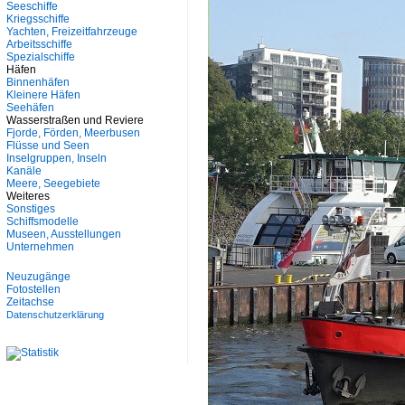
Seeschiffe
Kriegsschiffe
Yachten, Freizeitfahrzeuge
Arbeitsschiffe
Spezialschiffe
Häfen
Binnenhäfen
Kleinere Häfen
Seehäfen
Wasserstraßen und Reviere
Fjorde, Förden, Meerbusen
Flüsse und Seen
Inselgruppen, Inseln
Kanäle
Meere, Seegebiete
Weiteres
Sonstiges
Schiffsmodelle
Museen, Ausstellungen
Unternehmen
Neuzugänge
Fotostellen
Zeitachse
Datenschutzerklärung