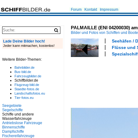
Forum
Kontakt
Impressum
PALMAILLE (ENI 04200030) am 
Bilder und Fotos von Schiffen und Boot
Seehäfen / 
Lade Deine Bilder hoch!
Jeder kann mitmachen, kostenlos!
Flüsse und S
Spezialschif
Weitere Bilder-Themen:
Bahnbilder.de
Bus-bild.de
Fahrzeugbilder.de
Schiffbilder.de
Flugzeug-bild.de
Staedte-fotos.de
Landschaftsfotos.eu
Tier-fotos.eu
Seegebiete
Segelschiffe
Schiffe und andere
Wasserfahrzeuge
Antriebslose Fahrzeuge
Binnenschiffe
Dampfschiffe
Fischereifahrzeuge