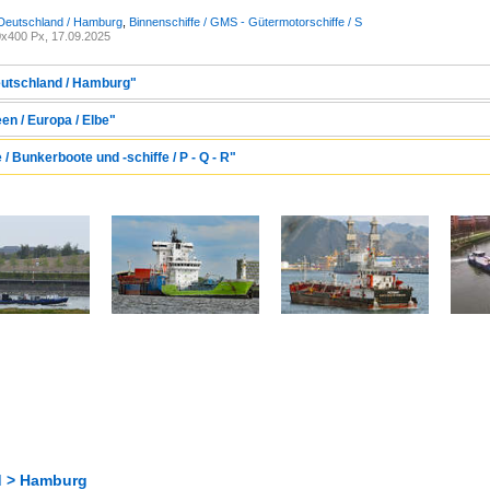
 Deutschland / Hamburg
,
Binnenschiffe / GMS - Gütermotorschiffe / S
x400 Px, 17.09.2025
eutschland / Hamburg"
en / Europa / Elbe"
 / Bunkerboote und -schiffe / P - Q - R"
d > Hamburg