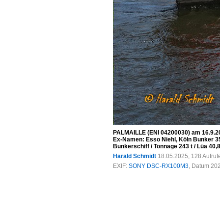
PALMAILLE (ENI 04200030) am 16.9.20
Ex-Namen: Esso Niehl, Köln Bunker 35
Bunkerschiff / Tonnage 243 t / Lüa 40
Harald Schmidt
18.05.2025, 128 Aufru
EXIF:
SONY DSC-RX100M3
, Datum 202