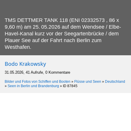
TMS DETTMER TANK 118 (ENI 02332573 , 86 x
9,60 m) am 25.
05.2026 auf dem Wendsee / Elbe-
Havel-Kanal kurz vor der Seegartenbrücke / dem
Plauer See auf der Fahrt nach Berlin zum
Westhafen.
Bodo Krakowsky
31.05.2026, 41 Aufrufe, 0 Kommentare
Bilder und Fotos von Schiffen und Booten
»
Flüsse und Seen
»
Deutschland
»
Seen in Berlin und Brandenburg
»
ID 87845