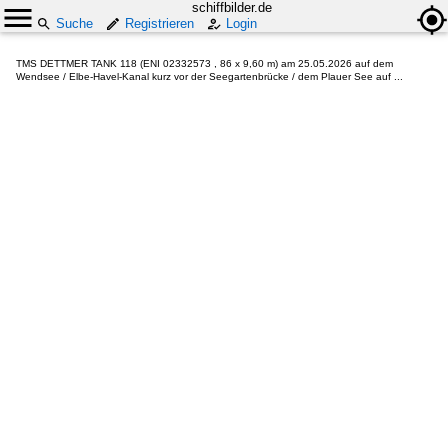
schiffbilder.de
Suche
Registrieren
Login
TMS DETTMER TANK 118 (ENI 02332573 , 86 x 9,60 m) am 25.05.2026 auf dem
Wendsee / Elbe-Havel-Kanal kurz vor der Seegartenbrücke / dem Plauer See auf ...