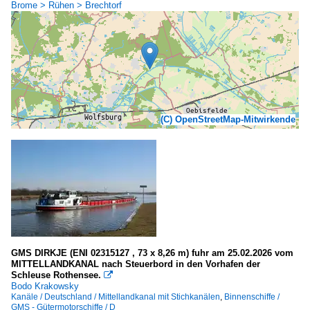
Brome > Rühen > Brechtorf
(C) OpenStreetMap-Mitwirkende
GMS DIRKJE (ENI 02315127 , 73 x 8,26 m) fuhr am 25.02.2026 vom
MITTELLANDKANAL nach Steuerbord in den Vorhafen der
Schleuse Rothensee.

Bodo Krakowsky
Kanäle / Deutschland / Mittellandkanal mit Stichkanälen
,
Binnenschiffe /
GMS - Gütermotorschiffe / D