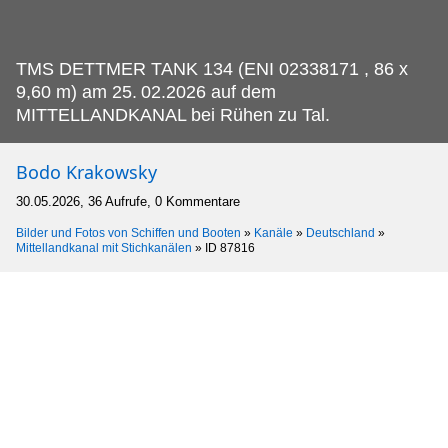
TMS DETTMER TANK 134 (ENI 02338171 , 86 x
9,60 m) am 25.
02.2026 auf dem
MITTELLANDKANAL bei Rühen zu Tal.
Bodo Krakowsky
30.05.2026, 36 Aufrufe, 0 Kommentare
Bilder und Fotos von Schiffen und Booten
»
Kanäle
»
Deutschland
»
Mittellandkanal mit Stichkanälen
»
ID 87816