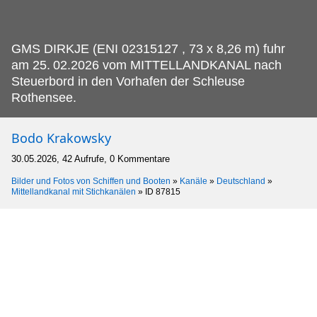
GMS DIRKJE (ENI 02315127 , 73 x 8,26 m) fuhr
am 25.
02.2026 vom MITTELLANDKANAL nach
Steuerbord in den Vorhafen der Schleuse
Rothensee.
Bodo Krakowsky
30.05.2026, 42 Aufrufe, 0 Kommentare
Bilder und Fotos von Schiffen und Booten
»
Kanäle
»
Deutschland
»
Mittellandkanal mit Stichkanälen
»
ID 87815