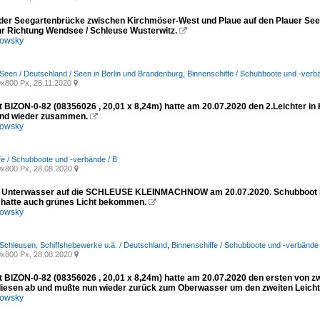
 der Seegartenbrücke zwischen Kirchmöser-West und Plaue auf den Plauer See
hr Richtung Wendsee / Schleuse Wusterwitz.

kowsky
Seen / Deutschland / Seen in Berlin und Brandenburg
,
Binnenschiffe / Schubboote und -verb
x800 Px, 26.11.2020

 BIZON-0-82 (08356026 , 20,01 x 8,24m) hatte am 20.07.2020 den 2.Leichter in
and wieder zusammen.

kowsky
fe / Schubboote und -verbände / B
x800 Px, 28.08.2020

 Unterwasser auf die SCHLEUSE KLEINMACHNOW am 20.07.2020. Schubboot BIZ
 hatte auch grünes Licht bekommen.

kowsky
 Schleusen, Schiffshebewerke u.ä. / Deutschland
,
Binnenschiffe / Schubboote und -verbände 
x800 Px, 28.08.2020

 BIZON-0-82 (08356026 , 20,01 x 8,24m) hatte am 20.07.2020 den ersten von zwe
diesen ab und mußte nun wieder zurück zum Oberwasser um den zweiten Leichte
kowsky