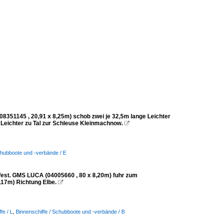
1145 , 20,91 x 8,25m) schob zwei je 32,5m lange Leichter
 Leichter zu Tal zur Schleuse Kleinmachnow.

chubboote und -verbände / E
t. GMS LUCA (04005660 , 80 x 8,20m) fuhr zum
,17m) Richtung Elbe.

fe / L
,
Binnenschiffe / Schubboote und -verbände / B