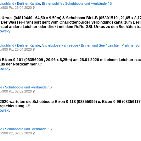
utschland / Berliner Kanäle
,
Binnenschiffe / Schubboote und -verbände / B
x900 Px, 26.04.2020

Ursus (04810440 , 64,50 x 9,50m) & Schubboot Birk-B (05801510 , 21,65 x 8,1
. Der Wasser-Transport geht vom Charlottenburger Verbindungskanal zum Berli
 auf andere Leichter oder direkt mit dem RoRo-GSL Ursus zu den Seehäfen tra
kowsky
utschland / Berliner Kanäle
,
Antriebslose Fahrzeuge / Binnen und See / Leichter, Prahme, Sc
x900 Px, 26.04.2020

 Bizon-0-101 (08356009 , 20,96 x 8,25m) am 28.01.2020 mit einem Leichter nac
aus der Nordkammer.

kowsky
fe / Schubboote und -verbände / B
x900 Px, 02.02.2020

2020 warteten die Schubboote Bizon-0-118 (08355099) u. Bizon-0-96 (0835611
ergschleusung.

kowsky
fe / Schubboote und -verbände / B
x900 Px, 02.02.2020
