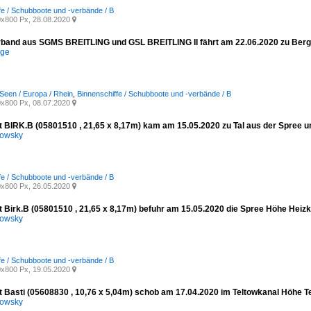
fe / Schubboote und -verbände / B
x800 Px, 28.08.2020

band aus SGMS BREITLING und GSL BREITLING II fährt am 22.06.2020 zu Berg 
ege
Seen / Europa / Rhein
,
Binnenschiffe / Schubboote und -verbände / B
x800 Px, 08.07.2020

BIRK.B (05801510 , 21,65 x 8,17m) kam am 15.05.2020 zu Tal aus der Spree und 
kowsky
fe / Schubboote und -verbände / B
x800 Px, 26.05.2020

 Birk.B (05801510 , 21,65 x 8,17m) befuhr am 15.05.2020 die Spree Höhe Heizkr
kowsky
fe / Schubboote und -verbände / B
x800 Px, 19.05.2020

 Basti (05608830 , 10,76 x 5,04m) schob am 17.04.2020 im Teltowkanal Höhe Te
kowsky