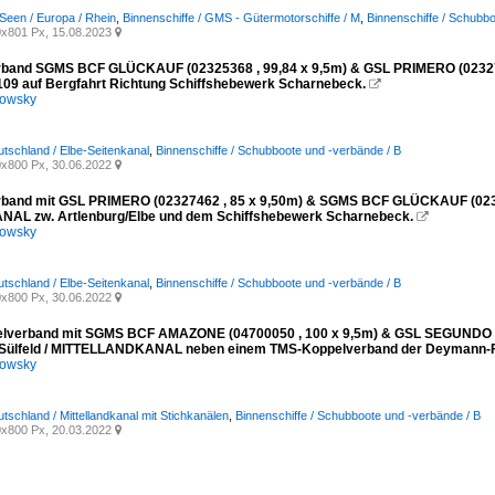
Seen / Europa / Rhein
,
Binnenschiffe / GMS - Gütermotorschiffe / M
,
Binnenschiffe / Schubb
x801 Px, 15.08.2023

rband SGMS BCF GLÜCKAUF (02325368 , 99,84 x 9,5m) & GSL PRIMERO (02327
09 auf Bergfahrt Richtung Schiffshebewerk Scharnebeck.

kowsky
utschland / Elbe-Seitenkanal
,
Binnenschiffe / Schubboote und -verbände / B
x800 Px, 30.06.2022

band mit GSL PRIMERO (02327462 , 85 x 9,50m) & SGMS BCF GLÜCKAUF (02325
AL zw. Artlenburg/Elbe und dem Schiffshebewerk Scharnebeck.

kowsky
utschland / Elbe-Seitenkanal
,
Binnenschiffe / Schubboote und -verbände / B
x800 Px, 30.06.2022

lverband mit SGMS BCF AMAZONE (04700050 , 100 x 9,5m) & GSL SEGUNDO (02
Sülfeld / MITTELLANDKANAL neben einem TMS-Koppelverband der Deymann-Fl
kowsky
tschland / Mittellandkanal mit Stichkanälen
,
Binnenschiffe / Schubboote und -verbände / B
x800 Px, 20.03.2022
