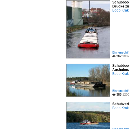
Schubboot
Brücke zu
Bodo Kra
Binnenschif
262
900x

Schubboot
Aushubmat
Bodo Kra
Binnenschif
385
1200

Schubverb
Bodo Kra