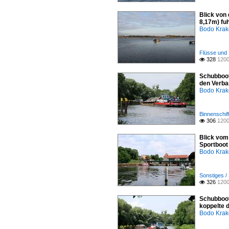
Blick von
8,17m) fu
Bodo Kra
Flüsse und 
328
1200

Schubboot
den Verb
Bodo Kra
Binnenschif
306
1200

Blick vom
Sportboot
Bodo Kra
Sonstiges /
326
1200

Schubboot
koppelte 
Bodo Kra