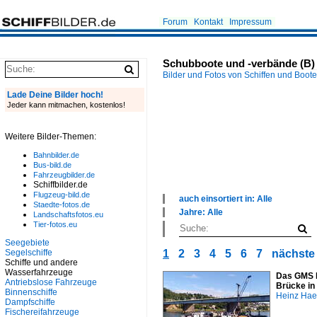
Forum
Kontakt
Impressum
Schubboote und -verbände (B)
Bilder und Fotos von Schiffen und Boot
Lade Deine Bilder hoch!
Jeder kann mitmachen, kostenlos!
Weitere Bilder-Themen:
Bahnbilder.de
Bus-bild.de
Fahrzeugbilder.de
Schiffbilder.de
Flugzeug-bild.de
auch einsortiert in: Alle
Staedte-fotos.de
×
Jahre: Alle
Landschaftsfotos.eu
Alle Kategorien
×
Tier-fotos.eu
Antriebslose Fahrzeuge
Alle Jahre
Seegebiete
Binnenhäfen
1960
Segelschiffe
1
2
3
4
5
6
7
nächste 
Binnenschiffe
1970
Schiffe und andere
Flüsse und Seen
1990
Wasserfahrzeuge
Das GMS M
Kanäle
2000
Antriebslose Fahrzeuge
Brücke in
Seehäfen
2010
Binnenschiffe
Heinz Ha
Sonstiges
Dampfschiffe
2020
Spezialschiffe
Fischereifahrzeuge