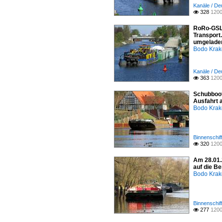
Kanäle / De
328
1200

RoRo-GSL 
Transport
umgeladen
Bodo Kra
Kanäle / De
363
1200

Schubboot
Ausfahrt 
Bodo Kra
Binnenschif
320
1200

Am 28.01.
auf die B
Bodo Kra
Binnenschif
277
1200
