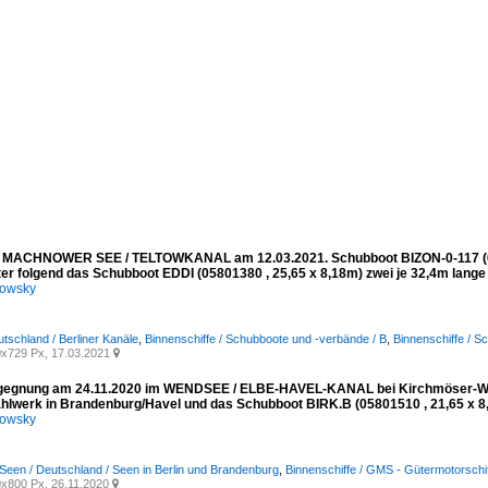
 MACHNOWER SEE / TELTOWKANAL am 12.03.2021. Schubboot BIZON-0-117 (0835
ter folgend das Schubboot EDDI (05801380 , 25,65 x 8,18m) zwei je 32,4m lange
kowsky
utschland / Berliner Kanäle
,
Binnenschiffe / Schubboote und -verbände / B
,
Binnenschiffe / S
x729 Px, 17.03.2021

gegnung am 24.11.2020 im WENDSEE / ELBE-HAVEL-KANAL bei Kirchmöser-Wes
ahlwerk in Brandenburg/Havel und das Schubboot BIRK.B (05801510 , 21,65 x 8
kowsky
Seen / Deutschland / Seen in Berlin und Brandenburg
,
Binnenschiffe / GMS - Gütermotorschif
x800 Px, 26.11.2020
