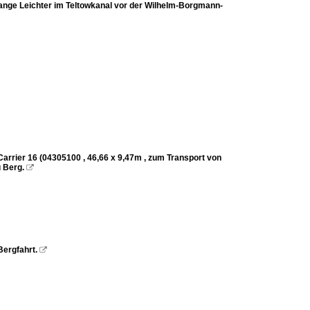
lange Leichter im Teltowkanal vor der Wilhelm-Borgmann-
arrier 16 (04305100 , 46,66 x 9,47m , zum Transport von
 Berg.

ergfahrt.
