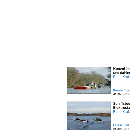
Konvoi im
und dahin
Bodo Kra
Kanäle / De
366
1200

Schiffsbe
Elektrost
Bodo Kra
Flüsse und 
395
1200
