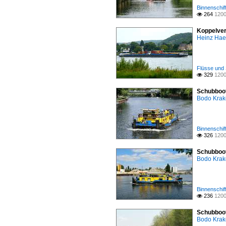
Binnenschif
264
1200

Koppelver
Heinz Ha
Flüsse und 
329
1200

Schubboot 
Bodo Kra
Binnenschif
326
1200

Schubboot
Bodo Kra
Binnenschif
236
1200

Schubboot
Bodo Kra