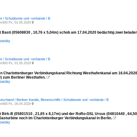
fe / Schubboote und -verbände / B
x900 Px, 01.05.2020

 Basti (05608830 , 10,76 x 5,04m) schob am 17.04.2020 bedächtig zwei beladen
kowsky
fe / Schubboote und -verbände / B
x900 Px, 01.05.2020

den Charlottenburger Verbindungskanal Richtung Westhafenkanal am 16.04.20
) zum Berliner Westhafen.

kowsky
utschland / Berliner Kanäle
,
Binnenschiffe / Schubboote und -verbände / B
x900 Px, 26.04.2020

 Birk-B (05801510 , 21,65 x 8,17m) und der RoRo-GSL Ursus (04810440 , 64,50
asturbine noch im Charlottenburger Verbindungskanal in Berlin.

kowsky