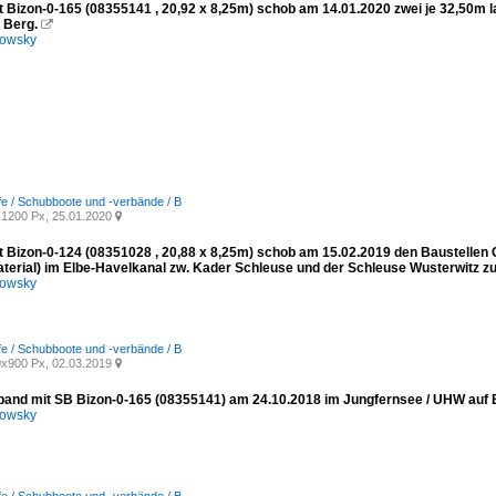
 Bizon-0-165 (08355141 , 20,92 x 8,25m) schob am 14.01.2020 zwei je 32,50m 
 Berg.

kowsky
fe / Schubboote und -verbände / B
1200 Px, 25.01.2020

 Bizon-0-124 (08351028 , 20,88 x 8,25m) schob am 15.02.2019 den Baustellen C
erial) im Elbe-Havelkanal zw. Kader Schleuse und der Schleuse Wusterwitz zu
kowsky
fe / Schubboote und -verbände / B
x900 Px, 02.03.2019

and mit SB Bizon-0-165 (08355141) am 24.10.2018 im Jungfernsee / UHW auf B
kowsky