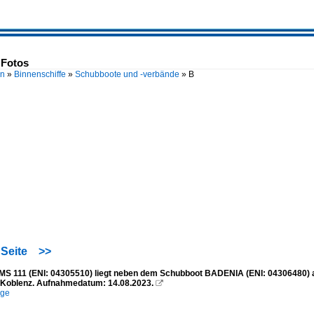
 Fotos
en
»
Binnenschiffe
»
Schubboote und -verbände
»
B
Seite
>>
S 111 (ENI: 04305510) liegt neben dem Schubboot BADENIA (ENI: 04306480) an 
 Koblenz. Aufnahmedatum: 14.08.2023.

ege