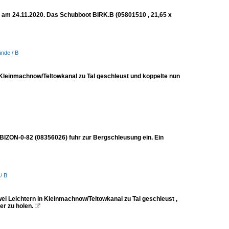
 am 24.11.2020. Das Schubboot BIRK.B (05801510 , 21,65 x
ände / B
 Kleinmachnow/Teltowkanal zu Tal geschleust und koppelte nun
ON-0-82 (08356026) fuhr zur Bergschleusung ein. Ein
/ B
i Leichtern in Kleinmachnow/Teltowkanal zu Tal geschleust ,
r zu holen.
