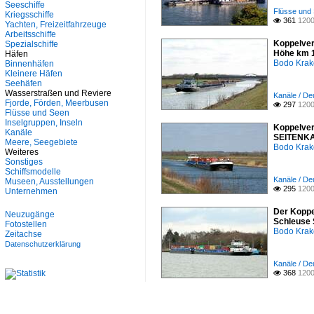
Seeschiffe
Unternehmen
Flüsse und 
Kriegsschiffe
361
1200

Yachten, Freizeitfahrzeuge
Arbeitsschiffe
Koppelve
Spezialschiffe
Höhe km 1
Häfen
Bodo Kra
Binnenhäfen
Kleinere Häfen
Seehäfen
Wasserstraßen und Reviere
Kanäle / De
Fjorde, Förden, Meerbusen
297
1200

Flüsse und Seen
Inselgruppen, Inseln
Koppelver
Kanäle
SEITENKAN
Meere, Seegebiete
Bodo Kra
Weiteres
Sonstiges
Schiffsmodelle
Kanäle / De
Museen, Ausstellungen
295
1200

Unternehmen
Der Koppe
Neuzugänge
Schleuse 
Fotostellen
Bodo Kra
Zeitachse
Datenschutzerklärung
Kanäle / Deu
368
1200
