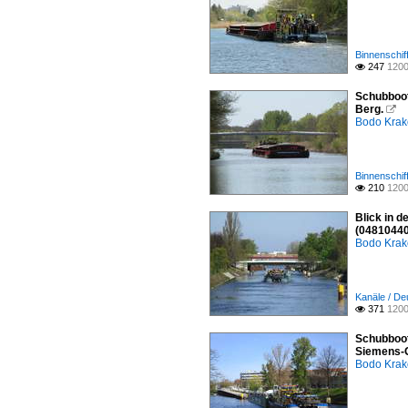
Binnenschif
247
1200

Schubboot
Berg.

Bodo Kra
Binnenschif
210
1200

Blick in 
(04810440
Bodo Kra
Kanäle / De
371
1200

Schubboot
Siemens-G
Bodo Kra