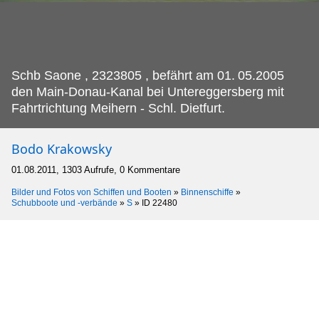
Schb Saone , 2323805 , befährt am 01.
05.2005
den Main-Donau-Kanal bei Untereggersberg mit
Fahrtrichtung Meihern - Schl. Dietfurt.
Bodo Krakowsky
01.08.2011, 1303 Aufrufe, 0 Kommentare
Bilder und Fotos von Schiffen und Booten
»
Binnenschiffe
»
Schubboote und -verbände
»
S
»
ID 22480