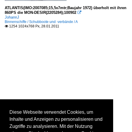
ATLANTIS(IMO:2007085;15,5x7mtr;Baujahr 1972) überholt mit ihren
860PS die MON-DESIR(2205284);100902

JohannJ
Binnenschiffe / Schubboote und -verbände / A
1254 1024x768 Px, 28.01.2011

Diese Webseite verwendet Cookies, um
Inhalte und Anzeigen zu personalisieren und
Zugriffe zu analysieren. Mit der Nutzung