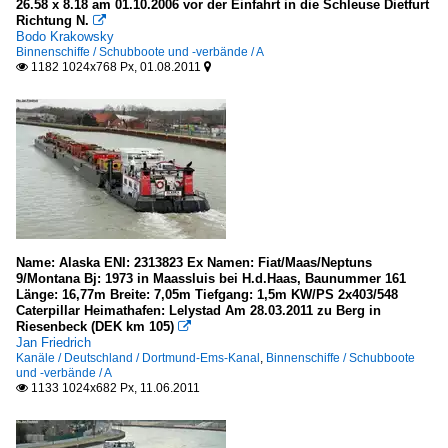
26.58 x 8.18 am 01.10.2006 vor der Einfahrt in die Schleuse Dietfurt
Richtung N.

Bodo Krakowsky
Binnenschiffe / Schubboote und -verbände / A
1182 1024x768 Px, 01.08.2011


Name: Alaska ENI: 2313823 Ex Namen: Fiat/Maas/Neptuns
9/Montana Bj: 1973 in Maassluis bei H.d.Haas, Baunummer 161
Länge: 16,77m Breite: 7,05m Tiefgang: 1,5m KW/PS 2x403/548
Caterpillar Heimathafen: Lelystad Am 28.03.2011 zu Berg in
Riesenbeck (DEK km 105)

Jan Friedrich
Kanäle / Deutschland / Dortmund-Ems-Kanal
,
Binnenschiffe / Schubboote
und -verbände / A
1133 1024x682 Px, 11.06.2011
