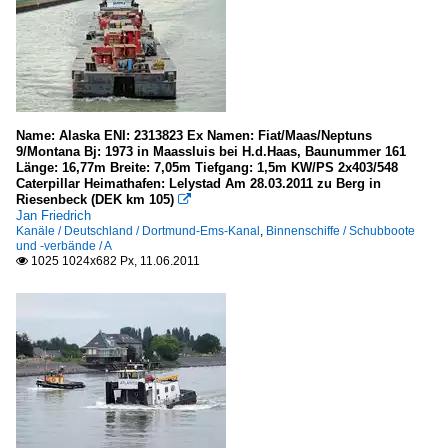
Name: Alaska ENI: 2313823 Ex Namen: Fiat/Maas/Neptuns
9/Montana Bj: 1973 in Maassluis bei H.d.Haas, Baunummer 161
Länge: 16,77m Breite: 7,05m Tiefgang: 1,5m KW/PS 2x403/548
Caterpillar Heimathafen: Lelystad Am 28.03.2011 zu Berg in
Riesenbeck (DEK km 105)

Jan Friedrich
Kanäle / Deutschland / Dortmund-Ems-Kanal
,
Binnenschiffe / Schubboote
und -verbände / A
1025 1024x682 Px, 11.06.2011
