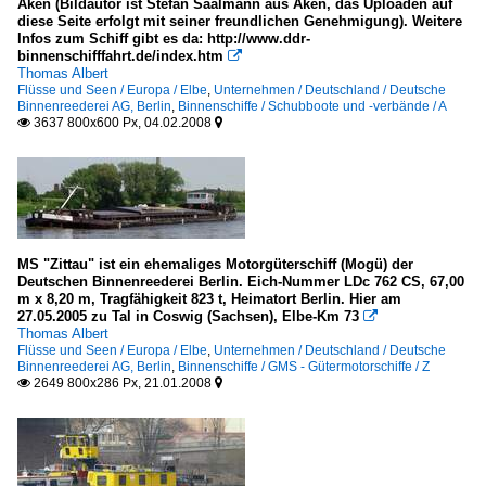
Aken (Bildautor ist Stefan Saalmann aus Aken, das Uploaden auf
diese Seite erfolgt mit seiner freundlichen Genehmigung). Weitere
Infos zum Schiff gibt es da: http://www.ddr-
binnenschifffahrt.de/index.htm

Thomas Albert
Flüsse und Seen / Europa / Elbe
,
Unternehmen / Deutschland / Deutsche
Binnenreederei AG, Berlin
,
Binnenschiffe / Schubboote und -verbände / A
3637 800x600 Px, 04.02.2008


MS "Zittau" ist ein ehemaliges Motorgüterschiff (Mogü) der
Deutschen Binnenreederei Berlin. Eich-Nummer LDc 762 CS, 67,00
m x 8,20 m, Tragfähigkeit 823 t, Heimatort Berlin. Hier am
27.05.2005 zu Tal in Coswig (Sachsen), Elbe-Km 73

Thomas Albert
Flüsse und Seen / Europa / Elbe
,
Unternehmen / Deutschland / Deutsche
Binnenreederei AG, Berlin
,
Binnenschiffe / GMS - Gütermotorschiffe / Z
2649 800x286 Px, 21.01.2008

