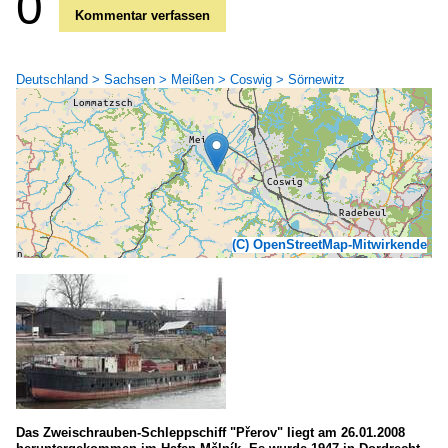
0
Kommentar verfassen
Deutschland > Sachsen > Meißen > Coswig > Sörnewitz
(C) OpenStreetMap-Mitwirkende
Das Zweischrauben-Schleppschiff "Přerov" liegt am 26.01.2008