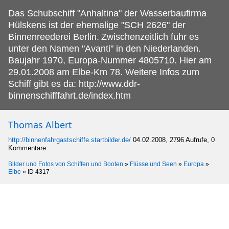
Das Schubschiff "Anhaltina" der Wasserbaufirma
Hülskens ist der ehemalige "SCH 2626" der
Binnenreederei Berlin.
Zwischenzeitlich fuhr es
unter den Namen "Avanti" in den Niederlanden.
Baujahr 1970, Europa-Nummer 4805710. Hier am
29.01.2008 am Elbe-Km 78. Weitere Infos zum
Schiff gibt es da: http://www.ddr-
binnenschifffahrt.de/index.htm
Thomas Albert
http://binnenfahrgastschiffe.startbilder.de/
04.02.2008, 2796 Aufrufe, 0
Kommentare
Bilder und Fotos von Schiffen und Booten
»
Flüsse und Seen
»
Europa
»
Elbe
»
ID 4317