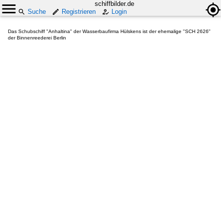
schiffbilder.de
Suche
Registrieren
Login
Das Schubschiff "Anhaltina" der Wasserbaufirma Hülskens ist der ehemalige "SCH 2626"
der Binnenreederei Berlin