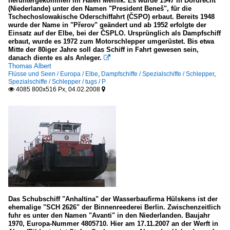
heruntergekommen im Hafen Mělník. Es wurde 1947 in Dordrecht
(Niederlande) unter den Namen "President Beneš", für die
Tschechoslowakische Oderschiffahrt (ČSPO) erbaut. Bereits 1948
wurde der Name in "Přerov" geändert und ab 1952 erfolgte der
Einsatz auf der Elbe, bei der ČSPLO. Ursprünglich als Dampfschiff
erbaut, wurde es 1972 zum Motorschlepper umgerüstet. Bis etwa
Mitte der 80iger Jahre soll das Schiff in Fahrt gewesen sein,
danach diente es als Anleger.

Thomas Albert
Flüsse und Seen / Europa / Elbe
,
Dampfschiffe / Spezialschiffe / Schlepper
,
Spezialschiffe / Schlepper / tugs / P
4085 800x516 Px, 04.02.2008


Das Schubschiff "Anhaltina" der Wasserbaufirma Hülskens ist der
ehemalige "SCH 2626" der Binnenreederei Berlin. Zwischenzeitlich
fuhr es unter den Namen "Avanti" in den Niederlanden. Baujahr
1970, Europa-Nummer 4805710. Hier am 17.11.2007 an der Werft in