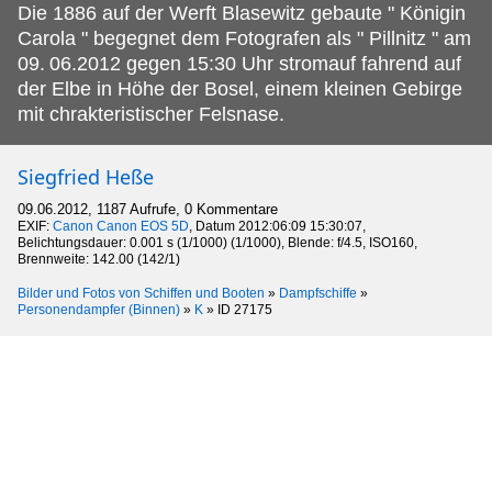
Die 1886 auf der Werft Blasewitz gebaute " Königin
Carola " begegnet dem Fotografen als " Pillnitz " am
09.
06.2012 gegen 15:30 Uhr stromauf fahrend auf
der Elbe in Höhe der Bosel, einem kleinen Gebirge
mit chrakteristischer Felsnase.
Siegfried Heße
09.06.2012, 1187 Aufrufe, 0 Kommentare
EXIF:
Canon Canon EOS 5D
, Datum 2012:06:09 15:30:07,
Belichtungsdauer: 0.001 s (1/1000) (1/1000), Blende: f/4.5, ISO160,
Brennweite: 142.00 (142/1)
Bilder und Fotos von Schiffen und Booten
»
Dampfschiffe
»
Personendampfer (Binnen)
»
K
»
ID 27175