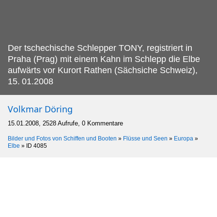
Der tschechische Schlepper TONY, registriert in
Praha (Prag) mit einem Kahn im Schlepp die Elbe
aufwärts vor Kurort Rathen (Sächsiche Schweiz),
15.
01.2008
Volkmar Döring
15.01.2008, 2528 Aufrufe, 0 Kommentare
Bilder und Fotos von Schiffen und Booten
»
Flüsse und Seen
»
Europa
»
Elbe
»
ID 4085