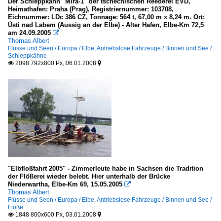
Der Schleppkahn "Mira-1" der tschechischen Reederei EVD,
Heimathafen: Praha (Prag), Registriernummer: 103708,
Eichnummer: LDc 386 CZ, Tonnage: 564 t, 67,00 m x 8,24 m. Ort:
Ústi nad Labem (Aussig an der Elbe) - Alter Hafen, Elbe-Km 72,5
am 24.09.2005

Thomas Albert
Flüsse und Seen / Europa / Elbe
,
Antriebslose Fahrzeuge / Binnen und See /
Schleppkähne
2098 792x800 Px, 06.01.2008


"Elbfloßfahrt 2005" - Zimmerleute habe in Sachsen die Tradition
der Flößerei wieder belebt. Hier unterhalb der Brücke
Niederwartha, Elbe-Km 69, 15.05.2005

Thomas Albert
Flüsse und Seen / Europa / Elbe
,
Antriebslose Fahrzeuge / Binnen und See /
Flöße
1848 800x600 Px, 03.01.2008

