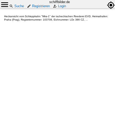
schiffbilder.de
Suche
Registrieren
Login
Heckansicht vom Schleppkahn "Mira-1" der tschechischen Reederei EVD, Heimathafen:
Praha (Prag), Registriernummer: 103708, Eichnummer: LDc 386 CZ, ...