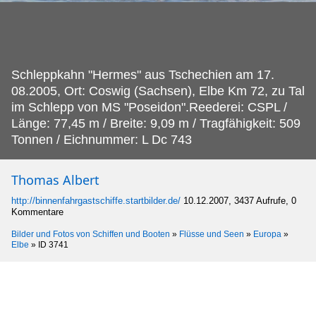
Schleppkahn "Hermes" aus Tschechien am 17.
08.2005, Ort: Coswig (Sachsen), Elbe Km 72, zu Tal
im Schlepp von MS "Poseidon".Reederei: CSPL /
Länge: 77,45 m / Breite: 9,09 m / Tragfähigkeit: 509
Tonnen / Eichnummer: L Dc 743
Thomas Albert
http://binnenfahrgastschiffe.startbilder.de/
10.12.2007, 3437 Aufrufe, 0
Kommentare
Bilder und Fotos von Schiffen und Booten
»
Flüsse und Seen
»
Europa
»
Elbe
»
ID 3741