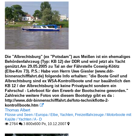
Die "Albrechtsburg" (ex "Potsdam") aus Meißen ist ein ehemaliges
Behördenfahrzeug (Typ: KB 12) der DDR und wird jetzt als Yacht
genützt.Am 29.05.2005 zu Tal an der Fährstelle Coswig-Kötitz
(Elbe-Km 73). P.S.: Habe von Herrn Uwe Giesler (www.ddr-
binnenschifffahrt.de) folgende Info erhalten: "die Boote Greif und
Albrechtsburg sind ex WSA-Kontrollboote und nur bauähnlich den
KB 12 / der Albrechtsburg ist keine Privatyacht sondern ein
Fahrschul - Lehrboot für den Erwerb der Bootscheine geworden."
Zahlreiche weitere Fotos von diesem Bootstyp gibt es da :
http://www.ddr-binnenschifffahrt.de/foto-technikflotte-2-
kontrollboote.htm

Thomas Albert
Flüsse und Seen / Europa / Elbe
,
Yachten, Freizeitfahrzeuge / Motorboote mit
Kajüte / Yachten / A - D
2764
800x600 Px, 10.12.2007

 3
