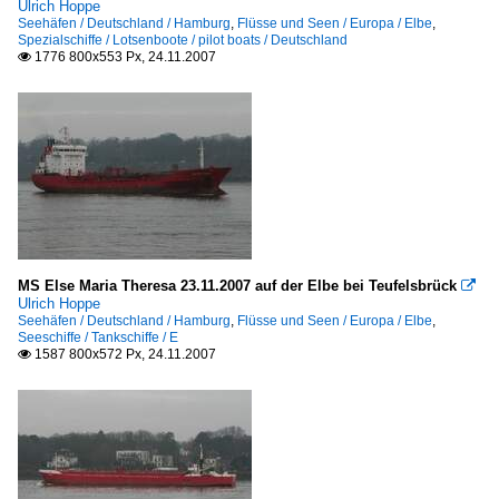
Ulrich Hoppe
Seehäfen / Deutschland / Hamburg
,
Flüsse und Seen / Europa / Elbe
,
Spezialschiffe / Lotsenboote / pilot boats / Deutschland
1776 800x553 Px, 24.11.2007

MS Else Maria Theresa 23.11.2007 auf der Elbe bei Teufelsbrück

Ulrich Hoppe
Seehäfen / Deutschland / Hamburg
,
Flüsse und Seen / Europa / Elbe
,
Seeschiffe / Tankschiffe / E
1587 800x572 Px, 24.11.2007
