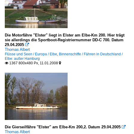
Die Motorfähre "Elster" liegt in Elster am Elbe-Km 200. Hier trägt
sie allerdings die Sportboot-Registriernummer DD-C 700. Datum
29.04.2005

Thomas Albert
Flüsse und Seen / Europa / Elbe
,
Binnenschiffe / Fähren in Deutschland /
Elbe: außer Hamburg
1367 800x480 Px, 11.01.2008


Die Gierseilfähre "Elster" am Elbe-Km 200,2. Datum 29.04.2005

Thomas Albert