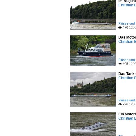
Im August
Christian 
Flüsse und 
470
1200

Das Motor
Christian 
Flüsse und 
405
1200

Das Tankm
Christian 
Flüsse und 
276
1200

Ein Motor
Christian 