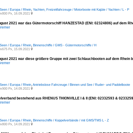
Seen / Europa / Rhein
,
Yachten, Freizeitfahrzeuge / Motorboote mit Kajüte / Yachten / L - P
x800 Px, 16.09.2021

gust 2021 war das Gütermotorschiff HANZESTAD (ENI: 02324806) auf dem Rh
Bremer
Seen / Europa / Rhein
,
Binnenschiffe / GMS - Gütermotorschiffe / H
x675 Px, 15.09.2021

gust 2021 war diese größere Gruppe mit zwei Schlauchbooten auf dem Rhein 
Bremer
Seen / Europa / Rhein
,
Antriebslose Fahrzeuge / Binnen und See / Ruder- und Paddelboote
x900 Px, 14.09.2021

lverband bestehend aus RHENUS THIONVILLE I & II (ENI: 02332593 & 02332594
Bremer
Seen / Europa / Rhein
,
Binnenschiffe / Koppelverbände / mit GMS/TMS L - Z
x800 Px, 14.09.2021
