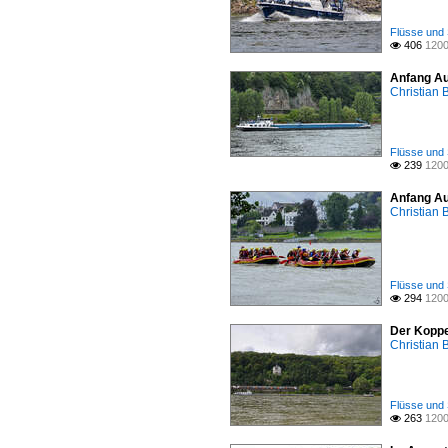
Flüsse und 
406
1200

Anfang Au
Christian 
Flüsse und 
239
1200

Anfang Au
Christian 
Flüsse und 
294
1200

Der Koppe
Christian 
Flüsse und 
263
1200
