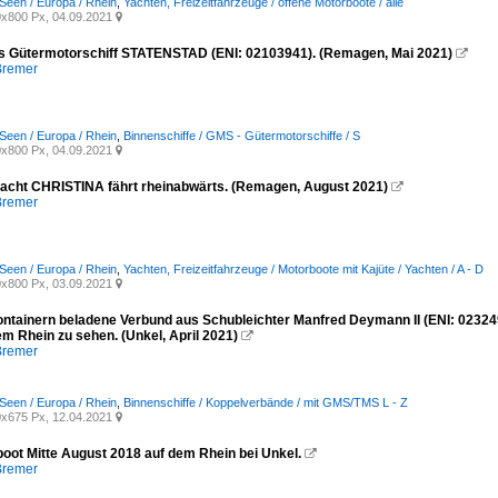
Seen / Europa / Rhein
,
Yachten, Freizeitfahrzeuge / offene Motorboote / alle
x800 Px, 04.09.2021

as Gütermotorschiff STATENSTAD (ENI: 02103941). (Remagen, Mai 2021)

Bremer
Seen / Europa / Rhein
,
Binnenschiffe / GMS - Gütermotorschiffe / S
x800 Px, 04.09.2021

jacht CHRISTINA fährt rheinabwärts. (Remagen, August 2021)

Bremer
Seen / Europa / Rhein
,
Yachten, Freizeitfahrzeuge / Motorboote mit Kajüte / Yachten / A - D
x800 Px, 03.09.2021

ontainern beladene Verbund aus Schubleichter Manfred Deymann II (ENI: 02324
em Rhein zu sehen. (Unkel, April 2021)

Bremer
Seen / Europa / Rhein
,
Binnenschiffe / Koppelverbände / mit GMS/TMS L - Z
x675 Px, 12.04.2021

boot Mitte August 2018 auf dem Rhein bei Unkel.

Bremer