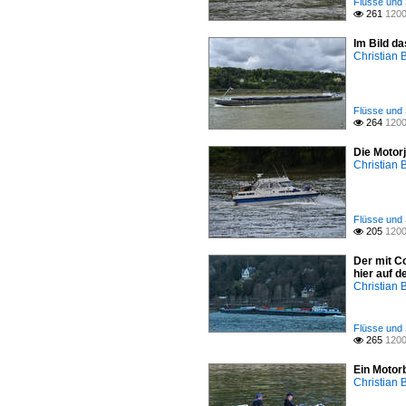
Flüsse und 
261
1200

Im Bild d
Christian 
Flüsse und 
264
1200

Die Motor
Christian 
Flüsse und 
205
1200

Der mit C
hier auf d
Christian 
Flüsse und 
265
1200

Ein Motor
Christian 