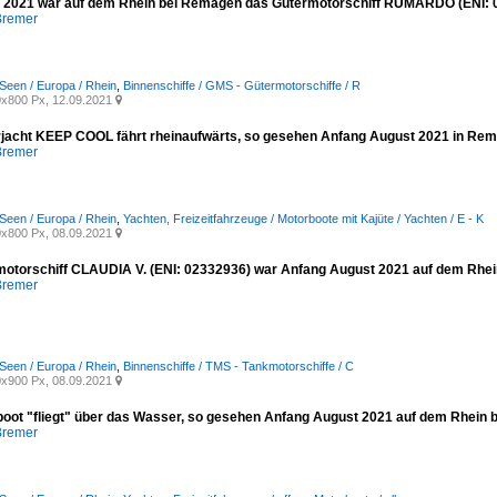
 2021 war auf dem Rhein bei Remagen das Gütermotorschiff RUMARDO (ENI: 
Bremer
Seen / Europa / Rhein
,
Binnenschiffe / GMS - Gütermotorschiffe / R
x800 Px, 12.09.2021

jacht KEEP COOL fährt rheinaufwärts, so gesehen Anfang August 2021 in Re
Bremer
Seen / Europa / Rhein
,
Yachten, Freizeitfahrzeuge / Motorboote mit Kajüte / Yachten / E - K
x800 Px, 08.09.2021

otorschiff CLAUDIA V. (ENI: 02332936) war Anfang August 2021 auf dem Rhe
Bremer
Seen / Europa / Rhein
,
Binnenschiffe / TMS - Tankmotorschiffe / C
x900 Px, 08.09.2021

boot "fliegt" über das Wasser, so gesehen Anfang August 2021 auf dem Rhein 
Bremer