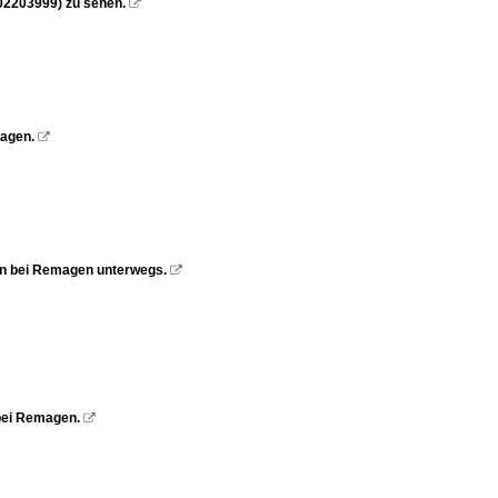
02203999) zu sehen.

magen.

in bei Remagen unterwegs.

bei Remagen.
