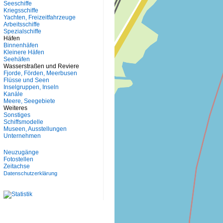
Seeschiffe
Kriegsschiffe
Yachten, Freizeitfahrzeuge
Arbeitsschiffe
Spezialschiffe
Häfen
Binnenhäfen
Kleinere Häfen
Seehäfen
Wasserstraßen und Reviere
Fjorde, Förden, Meerbusen
Flüsse und Seen
Inselgruppen, Inseln
Kanäle
Meere, Seegebiete
Weiteres
Sonstiges
Schiffsmodelle
Museen, Ausstellungen
Unternehmen
Neuzugänge
Fotostellen
Zeitachse
Datenschutzerklärung