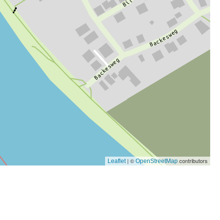
| ©
contributors
Leaflet
OpenStreetMap