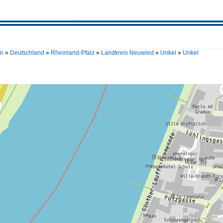
en
»
Deutschland
»
Rheinland-Pfalz
»
Landkreis Neuwied
»
Unkel
»
Unkel