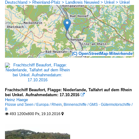
Deutschland > Rheinland-Pfalz > Landkreis Neuwied > Unkel > Unkel
(C) OpenStreetMap-Mitwirkende
Frachtschiff Beaufort, Flagge: Niederlande, Talfahrt auf dem Rhein
bei Unkel. Aufnahmedatum: 17.10.2016

Heinz Haege
Flüsse und Seen / Europa / Rhein
,
Binnenschiffe / GMS - Gütermotorschiffe /
B
493 1200x800 Px, 19.10.2016

