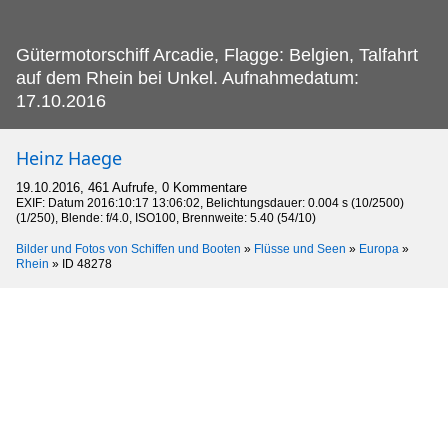
Gütermotorschiff Arcadie, Flagge: Belgien, Talfahrt
auf dem Rhein bei Unkel.
Aufnahmedatum:
17.10.2016
Heinz Haege
19.10.2016, 461 Aufrufe, 0 Kommentare
EXIF: Datum 2016:10:17 13:06:02, Belichtungsdauer: 0.004 s (10/2500)
(1/250), Blende: f/4.0, ISO100, Brennweite: 5.40 (54/10)
Bilder und Fotos von Schiffen und Booten
»
Flüsse und Seen
»
Europa
»
Rhein
»
ID 48278