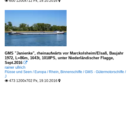
600 1200x712 Px, 19.10.2016


GMS "Janienke", rheinaufwärts vor Marckolsheim/Elsaß, Baujahr
1972, L=86m, 1643t, 1018PS, unter Niederländischer Flagge,
Sept.2016

rainer ullrich
Flüsse und Seen / Europa / Rhein
,
Binnenschiffe / GMS - Gütermotorschiffe /
J
473 1200x702 Px, 19.10.2016

