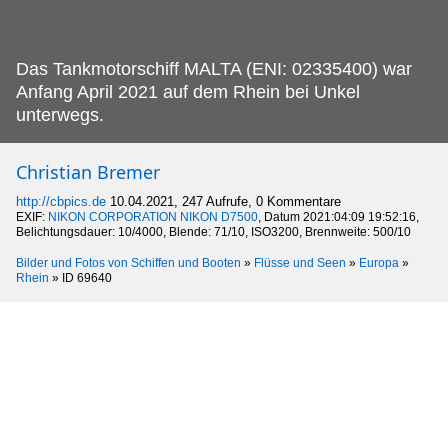
Das Tankmotorschiff MALTA (ENI: 02335400) war
Anfang April 2021 auf dem Rhein bei Unkel
unterwegs.
Christian Bremer
http://cbpics.de
10.04.2021, 247 Aufrufe, 0 Kommentare
EXIF:
NIKON CORPORATION NIKON D7500
, Datum 2021:04:09 19:52:16,
Belichtungsdauer: 10/4000, Blende: 71/10, ISO3200, Brennweite: 500/10
Bilder und Fotos von Schiffen und Booten
»
Flüsse und Seen
»
Europa
»
Rhein
»
ID 69640