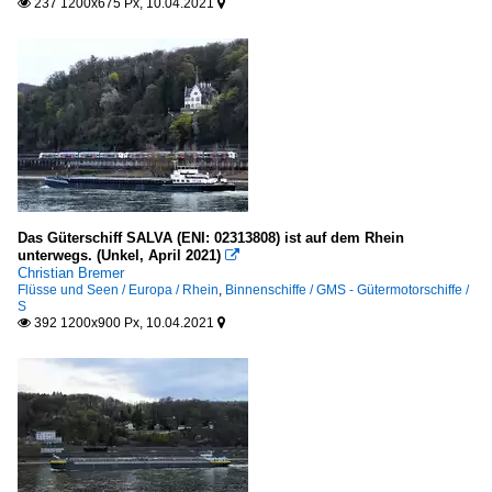
237 1200x675 Px, 10.04.2021


Das Güterschiff SALVA (ENI: 02313808) ist auf dem Rhein
unterwegs. (Unkel, April 2021)

Christian Bremer
Flüsse und Seen / Europa / Rhein
,
Binnenschiffe / GMS - Gütermotorschiffe /
S
392 1200x900 Px, 10.04.2021

