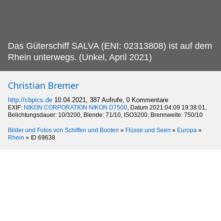
Das Güterschiff SALVA (ENI: 02313808) ist auf dem
Rhein unterwegs.
(Unkel, April 2021)
Christian Bremer
http://cbpics.de
10.04.2021, 387 Aufrufe, 0 Kommentare
EXIF:
NIKON CORPORATION NIKON D7500
, Datum 2021:04:09 19:38:01,
Belichtungsdauer: 10/3200, Blende: 71/10, ISO3200, Brennweite: 750/10
Bilder und Fotos von Schiffen und Booten
»
Flüsse und Seen
»
Europa
»
Rhein
»
ID 69638