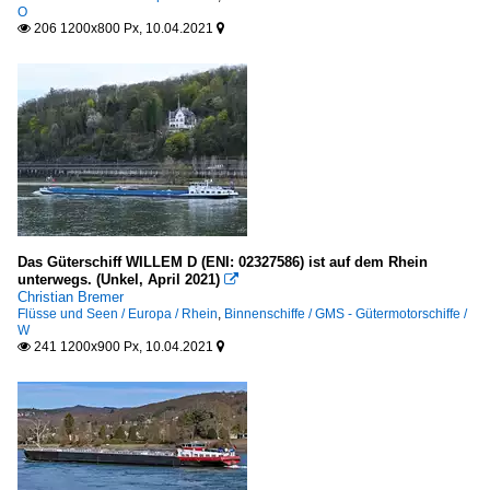
O
206 1200x800 Px, 10.04.2021


Das Güterschiff WILLEM D (ENI: 02327586) ist auf dem Rhein
unterwegs. (Unkel, April 2021)

Christian Bremer
Flüsse und Seen / Europa / Rhein
,
Binnenschiffe / GMS - Gütermotorschiffe /
W
241 1200x900 Px, 10.04.2021

