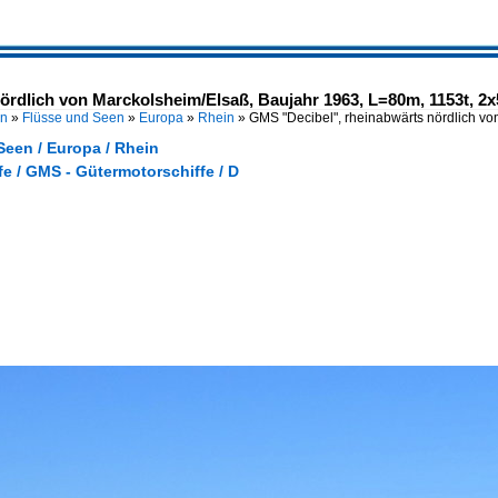
ördlich von Marckolsheim/Elsaß, Baujahr 1963, L=80m, 1153t, 2
en
»
Flüsse und Seen
»
Europa
»
Rhein
»
GMS "Decibel", rheinabwärts nördlich v
Seen / Europa / Rhein
e / GMS - Gütermotorschiffe / D