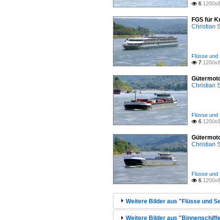
6
1200x8

FGS für K
Christian
Flüsse und 
7
1200x8

Gütermoto
Christian
Flüsse und 
6
1200x8

Gütermoto
Christian
Flüsse und 
6
1200x8

Weitere Bilder aus "Flüsse und Se
Weitere Bilder aus "Binnenschiffe