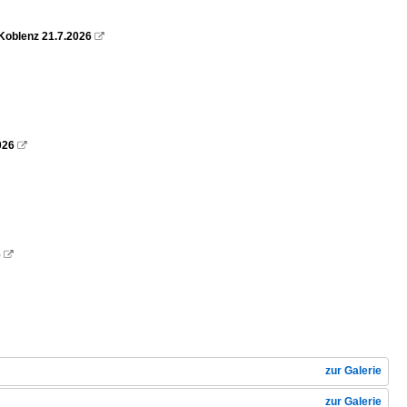
Koblenz 21.7.2026

026

6

zur Galerie
zur Galerie