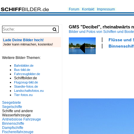
Forum
Kontakt
Impressum
GMS "Decibel", rheinabwärts n
Bilder und Fotos von Schiffen und Boot
Flüsse und 
Lade Deine Bilder hoch!
Jeder kann mitmachen, kostenlos!
Binnenschiff
Weitere Bilder-Themen:
Bahnbilder.de
Bus-bild.de
Fahrzeugbilder.de
Schiffbilder.de
Flugzeug-bild.de
Staedte-fotos.de
Landschaftsfotos.eu
Tier-fotos.eu
Seegebiete
Segelschiffe
Schiffe und andere
Wasserfahrzeuge
Antriebslose Fahrzeuge
Binnenschiffe
Dampfschiffe
Fischereifahrzeuge