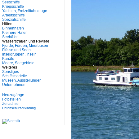
Seeschiffe
Kriegsschiffe
Yachten, Freizeitfahrzeuge
Arbeitsschiffe
Spezialschiffe
Häfen
Binnenhäfen
Kleinere Häfen
Seehäfen
Wasserstraßen und Reviere
Fjorde, Förden, Meerbusen
Flüsse und Seen
Inselgruppen, Inseln
Kanäle
Meere, Seegebiete
Weiteres
Sonstiges
Schiffsmodelle
Museen, Ausstellungen
Unternehmen
Neuzugänge
Fotostellen
Zeitachse
Datenschutzerklärung