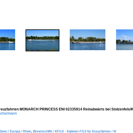
reuzfahrten MONARCH PRINCESS ENI 02335914 Reinabwärts bei Stolzenfels/K
 Schürmann
Seen / Europa / Rhein
,
Binnenschiffe / KFGS - Kabinen-FGS für Kreuzfahrten / M