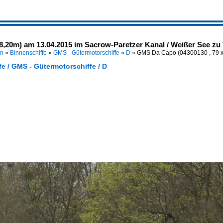
8,20m) am 13.04.2015 im Sacrow-Paretzer Kanal / Weißer See zu
en
»
Binnenschiffe
»
GMS - Gütermotorschiffe
»
D
»
GMS Da Capo (04300130 , 79 
e / GMS - Gütermotorschiffe / D