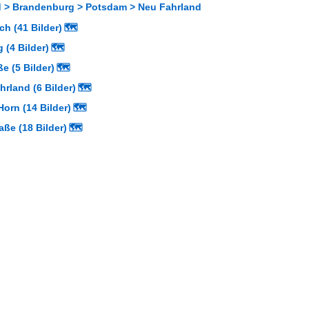
 > Brandenburg > Potsdam > Neu Fahrland
h (41 Bilder)
🗺
 (4 Bilder)
🗺
e (5 Bilder)
🗺
hrland (6 Bilder)
🗺
orn (14 Bilder)
🗺
aße (18 Bilder)
🗺