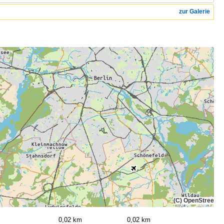
zur Galerie
(C) OpenStreetMa
0,02 km
0,02 km