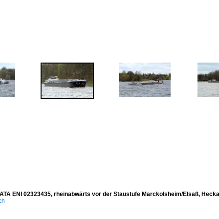
A ENI 02323435, rheinabwärts vor der Staustufe Marckolsheim/Elsaß, Heckan
ich