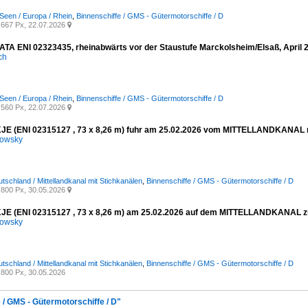
Seen / Europa / Rhein
,
Binnenschiffe / GMS - Gütermotorschiffe / D
667 Px, 22.07.2026

A ENI 02323435, rheinabwärts vor der Staustufe Marckolsheim/Elsaß, April 
ich
Seen / Europa / Rhein
,
Binnenschiffe / GMS - Gütermotorschiffe / D
560 Px, 22.07.2026

E (ENI 02315127 , 73 x 8,26 m) fuhr am 25.02.2026 vom MITTELLANDKANAL na
kowsky
tschland / Mittellandkanal mit Stichkanälen
,
Binnenschiffe / GMS - Gütermotorschiffe / D
800 Px, 30.05.2026

E (ENI 02315127 , 73 x 8,26 m) am 25.02.2026 auf dem MITTELLANDKANAL zu
kowsky
tschland / Mittellandkanal mit Stichkanälen
,
Binnenschiffe / GMS - Gütermotorschiffe / D
800 Px, 30.05.2026
 / GMS - Gütermotorschiffe / D"