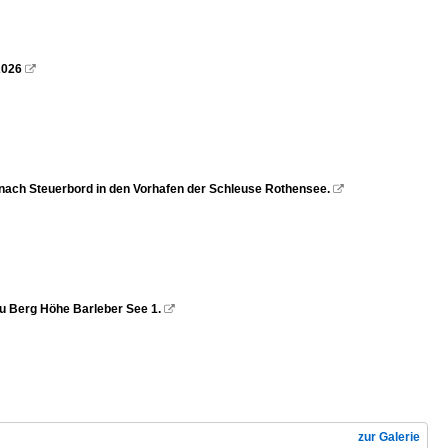
2026

ch Steuerbord in den Vorhafen der Schleuse Rothensee.

 Berg Höhe Barleber See 1.

zur Galerie