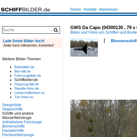
Forum
Kontakt
Impressum
GMS Da Capo (04300130 , 79 x 
Bilder und Fotos von Schiffen und Boot
Binnenschiff
Lade Deine Bilder hoch!
Jeder kann mitmachen, kostenlos!
Weitere Bilder-Themen:
Bahnbilder.de
Bus-bild.de
Fahrzeugbilder.de
Schiffbilder.de
Flugzeug-bild.de
Staedte-fotos.de
Landschaftsfotos.eu
Tier-fotos.eu
Seegebiete
Segelschiffe
Schiffe und andere
Wasserfahrzeuge
Antriebslose Fahrzeuge
Binnenschiffe
Dampfschiffe
Fischereifahrzeuge