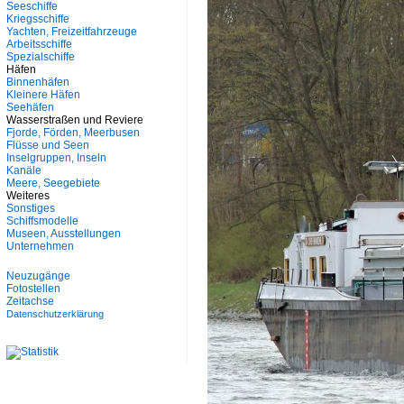
Seeschiffe
Kriegsschiffe
Yachten, Freizeitfahrzeuge
Arbeitsschiffe
Spezialschiffe
Häfen
Binnenhäfen
Kleinere Häfen
Seehäfen
Wasserstraßen und Reviere
Fjorde, Förden, Meerbusen
Flüsse und Seen
Inselgruppen, Inseln
Kanäle
Meere, Seegebiete
Weiteres
Sonstiges
Schiffsmodelle
Museen, Ausstellungen
Unternehmen
Neuzugänge
Fotostellen
Zeitachse
Datenschutzerklärung