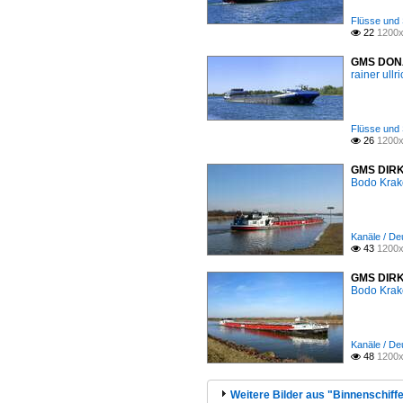
Flüsse und 
22
1200x

GMS DONAT
rainer ullr
Flüsse und 
26
1200x

GMS DIRKJ
Bodo Kra
Kanäle / Deu
43
1200x

GMS DIRKJ
Bodo Kra
Kanäle / Deu
48
1200x

Weitere Bilder aus "Binnenschiffe