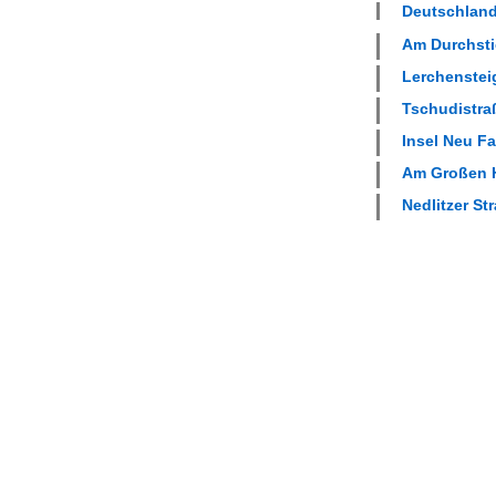
Deutschland
Am Durchstic
Lerchensteig
Tschudistraß
Insel Neu Fa
Am Großen H
Nedlitzer Str