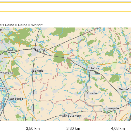
is Peine > Peine > Woltorf
3,50 km
3,80 km
4,08 km