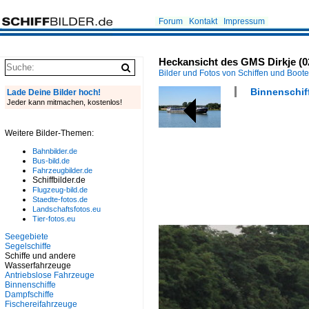
Forum
Kontakt
Impressum
Heckansicht des GMS Dirkje (0
Bilder und Fotos von Schiffen und Boot
Binnenschiff
Lade Deine Bilder hoch!
Jeder kann mitmachen, kostenlos!
Weitere Bilder-Themen:
Bahnbilder.de
Bus-bild.de
Fahrzeugbilder.de
Schiffbilder.de
Flugzeug-bild.de
Staedte-fotos.de
Landschaftsfotos.eu
Tier-fotos.eu
Seegebiete
Segelschiffe
Schiffe und andere
Wasserfahrzeuge
Antriebslose Fahrzeuge
Binnenschiffe
Dampfschiffe
Fischereifahrzeuge