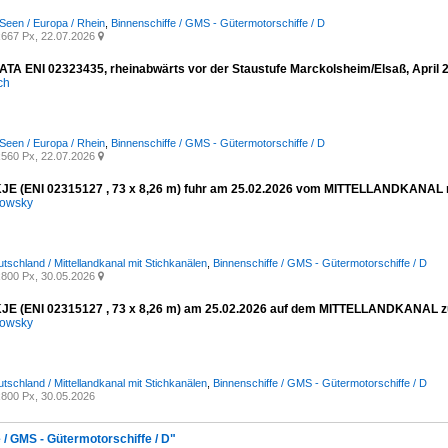
Seen / Europa / Rhein
,
Binnenschiffe / GMS - Gütermotorschiffe / D
667 Px, 22.07.2026

A ENI 02323435, rheinabwärts vor der Staustufe Marckolsheim/Elsaß, April 
ich
Seen / Europa / Rhein
,
Binnenschiffe / GMS - Gütermotorschiffe / D
560 Px, 22.07.2026

E (ENI 02315127 , 73 x 8,26 m) fuhr am 25.02.2026 vom MITTELLANDKANAL na
kowsky
tschland / Mittellandkanal mit Stichkanälen
,
Binnenschiffe / GMS - Gütermotorschiffe / D
800 Px, 30.05.2026

E (ENI 02315127 , 73 x 8,26 m) am 25.02.2026 auf dem MITTELLANDKANAL zu
kowsky
tschland / Mittellandkanal mit Stichkanälen
,
Binnenschiffe / GMS - Gütermotorschiffe / D
800 Px, 30.05.2026
 / GMS - Gütermotorschiffe / D"