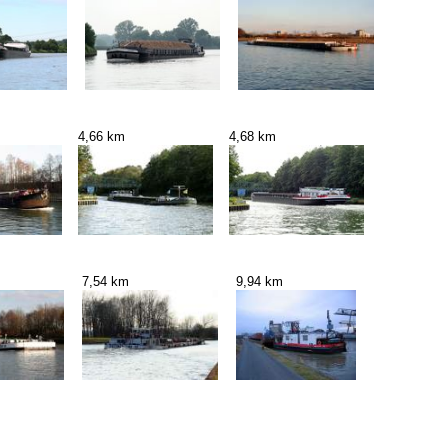
4,66 km
4,68 km
7,54 km
9,94 km