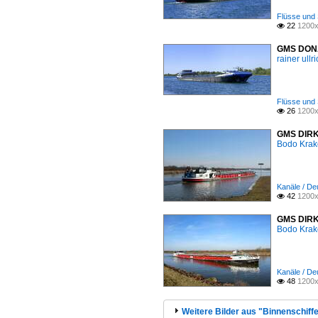
Flüsse und 
22
1200x

GMS DONAT
rainer ullr
Flüsse und 
26
1200x

GMS DIRKJ
Bodo Kra
Kanäle / Deu
42
1200x

GMS DIRKJ
Bodo Kra
Kanäle / Deu
48
1200x

Weitere Bilder aus "Binnenschiffe