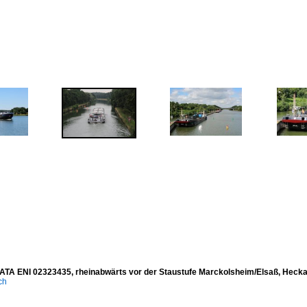
A ENI 02323435, rheinabwärts vor der Staustufe Marckolsheim/Elsaß, Heckan
ich