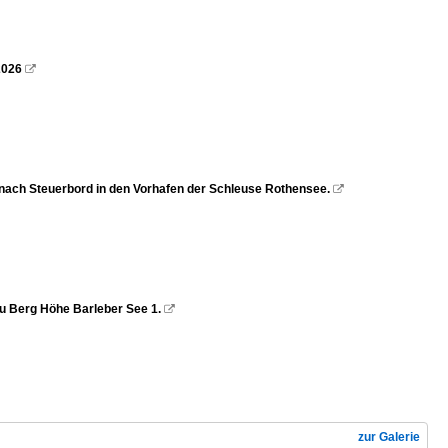
2026

ch Steuerbord in den Vorhafen der Schleuse Rothensee.

 Berg Höhe Barleber See 1.

zur Galerie