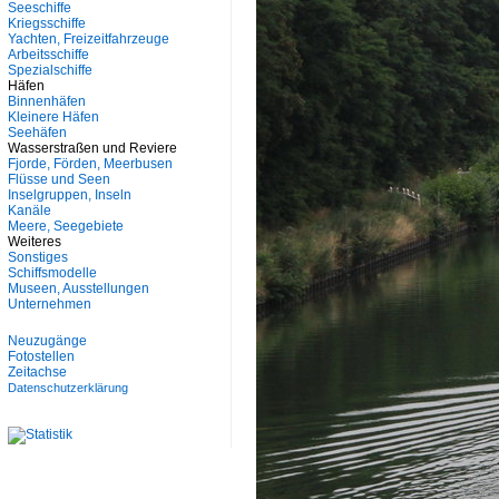
Seeschiffe
Kriegsschiffe
Yachten, Freizeitfahrzeuge
Arbeitsschiffe
Spezialschiffe
Häfen
Binnenhäfen
Kleinere Häfen
Seehäfen
Wasserstraßen und Reviere
Fjorde, Förden, Meerbusen
Flüsse und Seen
Inselgruppen, Inseln
Kanäle
Meere, Seegebiete
Weiteres
Sonstiges
Schiffsmodelle
Museen, Ausstellungen
Unternehmen
Neuzugänge
Fotostellen
Zeitachse
Datenschutzerklärung