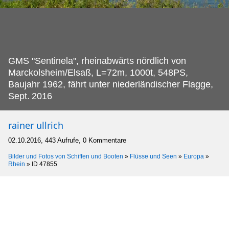
GMS "Sentinela", rheinabwärts nördlich von
Marckolsheim/Elsaß, L=72m, 1000t, 548PS,
Baujahr 1962, fährt unter niederländischer Flagge,
Sept.
2016
rainer ullrich
02.10.2016, 443 Aufrufe, 0 Kommentare
Bilder und Fotos von Schiffen und Booten
»
Flüsse und Seen
»
Europa
»
Rhein
»
ID 47855