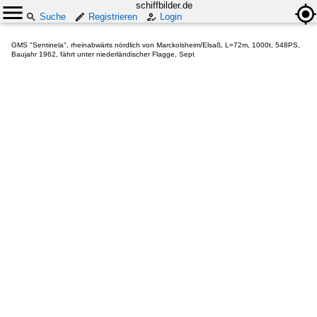
schiffbilder.de
Suche
Registrieren
Login
GMS "Sentinela", rheinabwärts nördlich von Marckolsheim/Elsaß, L=72m, 1000t, 548PS,
Baujahr 1962, fährt unter niederländischer Flagge, Sept