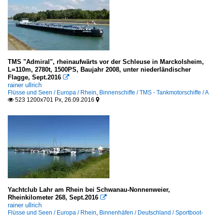
TMS "Admiral", rheinaufwärts vor der Schleuse in Marckolsheim,
L=110m, 2780t, 1500PS, Baujahr 2008, unter niederländischer
Flagge, Sept.2016

rainer ullrich
Flüsse und Seen / Europa / Rhein
,
Binnenschiffe / TMS - Tankmotorschiffe / A
523 1200x701 Px, 26.09.2016


Yachtclub Lahr am Rhein bei Schwanau-Nonnenweier,
Rheinkilometer 268, Sept.2016

rainer ullrich
Flüsse und Seen / Europa / Rhein
,
Binnenhäfen / Deutschland / Sportboot-