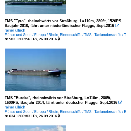
TMS "Tyro", rheinabwärts vor Straßburg, L=110m, 2806t, 1520PS,
Baujahr 2010, fährt unter niederländischer Flagge, Sept.2016

rainer ullrich
Flüsse und Seen / Europa / Rhein
,
Binnenschiffe / TMS - Tankmotorschiffe / T
583 1200x561 Px, 26.09.2016


TMS "Eureka", rheinabwärts vor Straßburg, L=110m, 2805t,
1600PS, Baujahr 2014, fährt unter deutscher Flagge, Sept.2016

rainer ullrich
Flüsse und Seen / Europa / Rhein
,
Binnenschiffe / TMS - Tankmotorschiffe / E
634 1200x831 Px, 26.09.2016

