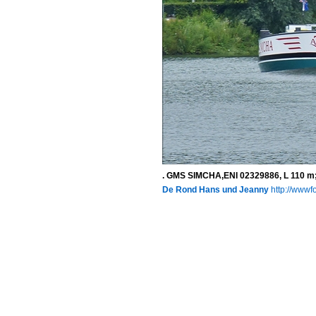
. GMS SIMCHA,ENI 02329886, L 110 m;
De Rond Hans und Jeanny
http://wwwfo