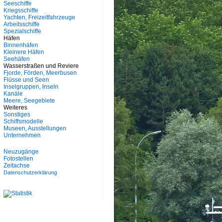
Seeschiffe
Kriegsschiffe
Yachten, Freizeitfahrzeuge
Arbeitsschiffe
Spezialschiffe
Häfen
Binnenhäfen
Kleinere Häfen
Seehäfen
Wasserstraßen und Reviere
Fjorde, Förden, Meerbusen
Flüsse und Seen
Inselgruppen, Inseln
Kanäle
Meere, Seegebiete
Weiteres
Sonstiges
Schiffsmodelle
Museen, Ausstellungen
Unternehmen
Neuzugänge
Fotostellen
Zeitachse
Datenschutzerklärung