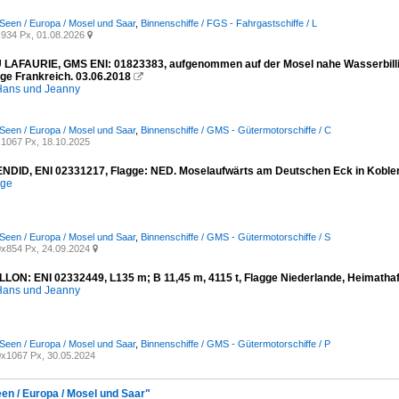
Seen / Europa / Mosel und Saar
,
Binnenschiffe / FGS - Fahrgastschiffe / L
934 Px, 01.08.2026

AFAURIE, GMS ENI: 01823383, aufgenommen auf der Mosel nahe Wasserbilligerb
gge Frankreich. 03.06.2018

ans und Jeanny
Seen / Europa / Mosel und Saar
,
Binnenschiffe / GMS - Gütermotorschiffe / C
1067 Px, 18.10.2025
DID, ENI 02331217, Flagge: NED. Moselaufwärts am Deutschen Eck in Koblen
ege
Seen / Europa / Mosel und Saar
,
Binnenschiffe / GMS - Gütermotorschiffe / S
x854 Px, 24.09.2024

LON: ENI 02332449, L135 m; B 11,45 m, 4115 t, Flagge Niederlande, Heimathafe
ans und Jeanny
Seen / Europa / Mosel und Saar
,
Binnenschiffe / GMS - Gütermotorschiffe / P
x1067 Px, 30.05.2024
een / Europa / Mosel und Saar"