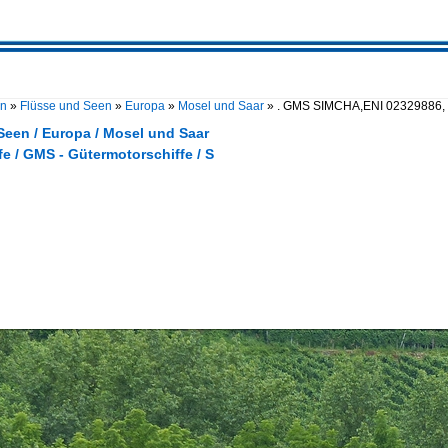
en
»
Flüsse und Seen
»
Europa
»
Mosel und Saar
»
. GMS SIMCHA,ENI 02329886, 
Seen / Europa / Mosel und Saar
e / GMS - Gütermotorschiffe / S