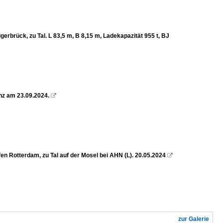
rück, zu Tal. L 83,5 m, B 8,15 m, Ladekapazität 955 t, BJ
z am 23.09.2024.

n Rotterdam, zu Tal auf der Mosel bei AHN (L). 20.05.2024

zur Galerie