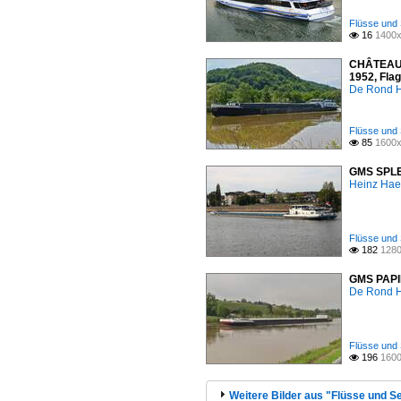
Flüsse und 
16
1400x

CHÂTEAU L
1952, Fla
De Rond H
Flüsse und 
85
1600x

GMS SPLEN
Heinz Ha
Flüsse und 
182
1280

GMS PAPIL
De Rond H
Flüsse und 
196
1600

Weitere Bilder aus "Flüsse und S