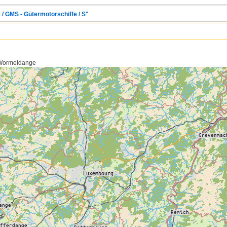
 / GMS - Gütermotorschiffe / S"
 Wormeldange