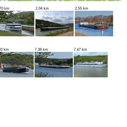
70 km
2,04 km
2,55 km
03 km
7,38 km
7,47 km