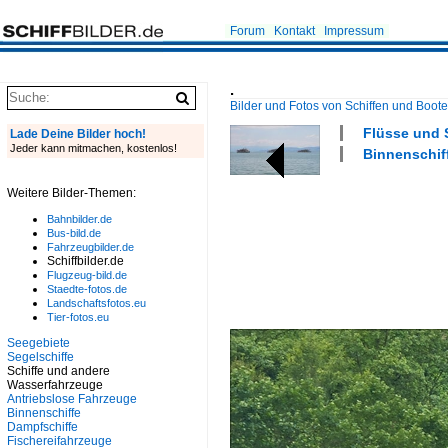
Forum
Kontakt
Impressum
.
Bilder und Fotos von Schiffen und Boot
Flüsse und 
Lade Deine Bilder hoch!
Jeder kann mitmachen, kostenlos!
Binnenschiff
Weitere Bilder-Themen:
Bahnbilder.de
Bus-bild.de
Fahrzeugbilder.de
Schiffbilder.de
Flugzeug-bild.de
Staedte-fotos.de
Landschaftsfotos.eu
Tier-fotos.eu
Seegebiete
Segelschiffe
Schiffe und andere
Wasserfahrzeuge
Antriebslose Fahrzeuge
Binnenschiffe
Dampfschiffe
Fischereifahrzeuge