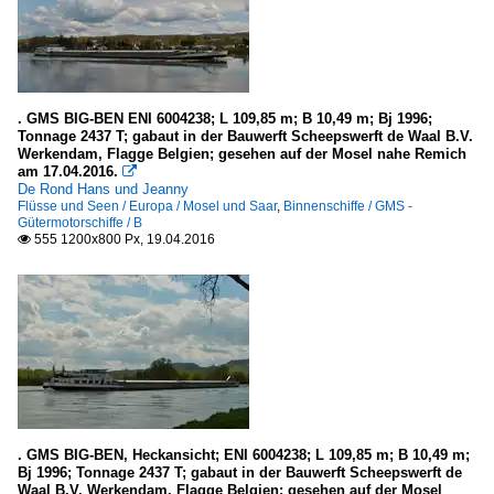
. GMS BIG-BEN ENI 6004238; L 109,85 m; B 10,49 m; Bj 1996;
Tonnage 2437 T; gabaut in der Bauwerft Scheepswerft de Waal B.V.
Werkendam, Flagge Belgien; gesehen auf der Mosel nahe Remich
am 17.04.2016.

De Rond Hans und Jeanny
Flüsse und Seen / Europa / Mosel und Saar
,
Binnenschiffe / GMS -
Gütermotorschiffe / B
555 1200x800 Px, 19.04.2016

. GMS BIG-BEN, Heckansicht; ENI 6004238; L 109,85 m; B 10,49 m;
Bj 1996; Tonnage 2437 T; gabaut in der Bauwerft Scheepswerft de
Waal B.V. Werkendam, Flagge Belgien; gesehen auf der Mosel