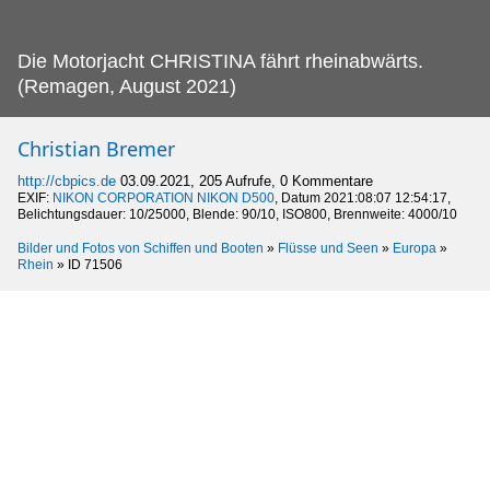
Die Motorjacht CHRISTINA fährt rheinabwärts.
(Remagen, August 2021)
Christian Bremer
http://cbpics.de
03.09.2021, 205 Aufrufe, 0 Kommentare
EXIF:
NIKON CORPORATION NIKON D500
, Datum 2021:08:07 12:54:17,
Belichtungsdauer: 10/25000, Blende: 90/10, ISO800, Brennweite: 4000/10
Bilder und Fotos von Schiffen und Booten
»
Flüsse und Seen
»
Europa
»
Rhein
»
ID 71506