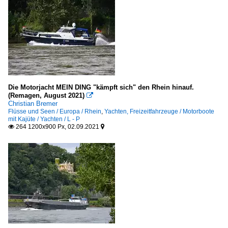
Die Motorjacht MEIN DING "kämpft sich" den Rhein hinauf.
(Remagen, August 2021)

Christian Bremer
Flüsse und Seen / Europa / Rhein
,
Yachten, Freizeitfahrzeuge / Motorboote
mit Kajüte / Yachten / L - P
264 1200x900 Px, 02.09.2021

