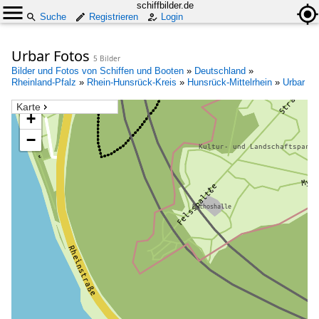
schiffbilder.de
Suche
Registrieren
Login
Urbar Fotos
5 Bilder
Bilder und Fotos von Schiffen und Booten
»
Deutschland
»
Rheinland-Pfalz
»
Rhein-Hunsrück-Kreis
»
Hunsrück-Mittelrhein
»
Urbar
Karte
+
−