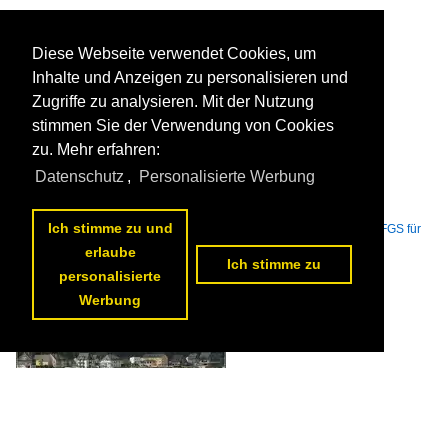
Diese Webseite verwendet Cookies, um
Inhalte und Anzeigen zu personalisieren und
Zugriffe zu analysieren. Mit der Nutzung
stimmen Sie der Verwendung von Cookies
zu. Mehr erfahren:
Datenschutz
,
Personalisierte Werbung
Mittelrhein, "Normandie", an der Loreley, 26.06.2011

Jean-Claude Delagardelle
Ich stimme zu und
Flüsse und Seen / Europa / Rhein
,
Binnenschiffe / KFGS - Kabinen-FGS für
Kreuzfahrten / N
erlaube
1174 1024x768 Px, 02.11.2012


Ich stimme zu
personalisierte
Werbung