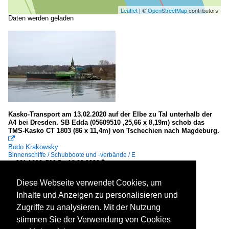
Leaflet
| ©
OpenStreetMap
contributors
Daten werden geladen
Kasko-Transport am 13.02.2020 auf der Elbe zu Tal unterhalb der
A4 bei Dresden. SB Edda (05609510 ,25,66 x 8,19m) schob das
TMS-Kasko CT 1803 (86 x 11,4m) von Tschechien nach Magdeburg.

Bodo Krakowsky
Binnenschiffe / Schubboote und -verbände / E
361 1200x799 Px, 18.02.2020


Diese Webseite verwendet Cookies, um
Inhalte und Anzeigen zu personalisieren und
Zugriffe zu analysieren. Mit der Nutzung
stimmen Sie der Verwendung von Cookies