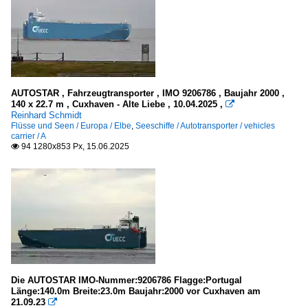
Seeschiffe
2020
Autotransporter / vehicles carrier
2022
2023
C
2025
M
2026
AUTOSTAR , Fahrzeugtransporter , IMO 9206786 , Baujahr 2000 ,
T
140 x 22.7 m , Cuxhaven - Alte Liebe , 10.04.2025 ,

Reinhard Schmidt
Flüsse und Seen / Europa / Elbe
,
Seeschiffe / Autotransporter / vehicles
Sonstiges
carrier / A
94 1280x853 Px, 15.06.2025

Schleusen, Schiffshebewerke u.ä.
Deutschland
Seezeichen, Leuchtfeuer in Deutschland
Weser
Spezialschiffe
Die AUTOSTAR IMO-Nummer:9206786 Flagge:Portugal
Länge:140.0m Breite:23.0m Baujahr:2000 vor Cuxhaven am
21.09.23

Lotsenboote / pilot boats