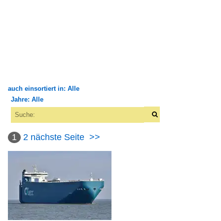
auch einsortiert in: Alle
Jahre: Alle
×
×
Alle Kategorien
Alle Jahre
Flüsse und Seen
1
2
nächste Seite
>>
1990
Deutschland
1994
Sonstige Flüsse
1997
Weser und Nebenflüsse
2000
Europa
2000