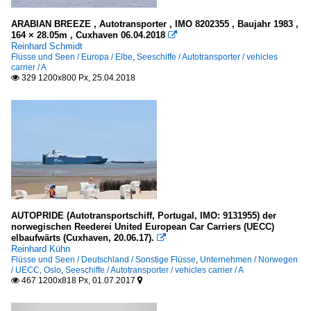
ARABIAN BREEZE , Autotransporter , IMO 8202355 , Baujahr 1983 ,
164 × 28.05m , Cuxhaven 06.04.2018

Reinhard Schmidt
Flüsse und Seen / Europa / Elbe
,
Seeschiffe / Autotransporter / vehicles
carrier / A
329 1200x800 Px, 25.04.2018

AUTOPRIDE (Autotransportschiff, Portugal, IMO: 9131955) der
norwegischen Reederei United European Car Carriers (UECC)
elbaufwärts (Cuxhaven, 20.06.17).

Reinhard Kühn
Flüsse und Seen / Deutschland / Sonstige Flüsse
,
Unternehmen / Norwegen
/ UECC, Oslo
,
Seeschiffe / Autotransporter / vehicles carrier / A
467 1200x818 Px, 01.07.2017

