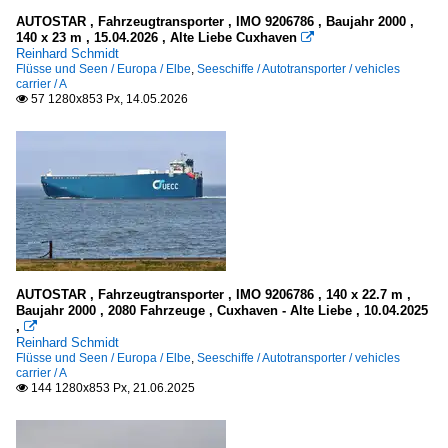
Elbe
2008
AUTOSTAR , Fahrzeugtransporter , IMO 9206786 , Baujahr 2000 ,
140 x 23 m , 15.04.2026 , Alte Liebe Cuxhaven

2009
Reinhard Schmidt
Kanäle
Flüsse und Seen / Europa / Elbe
,
Seeschiffe / Autotransporter / vehicles
carrier / A
2010
57 1280x853 Px, 14.05.2026

Deutschland
2010
Nord-Ostsee-Kanal
2011
2012
Meere, Seegebiete
2013
Deutschland
2014
Ostsee
2015
AUTOSTAR , Fahrzeugtransporter , IMO 9206786 , 140 x 22.7 m ,
2016
Baujahr 2000 , 2080 Fahrzeuge , Cuxhaven - Alte Liebe , 10.04.2025
Seehäfen
,

2017
Reinhard Schmidt
2018
Flüsse und Seen / Europa / Elbe
,
Seeschiffe / Autotransporter / vehicles
Deutschland
carrier / A
2019
144 1280x853 Px, 21.06.2025

Bremerhaven
2020