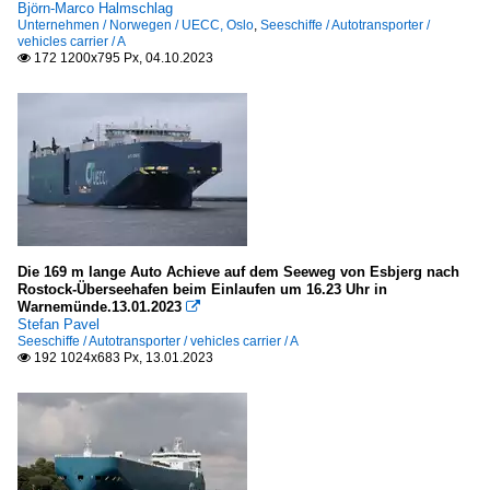
Björn-Marco Halmschlag
Unternehmen / Norwegen / UECC, Oslo
,
Seeschiffe / Autotransporter /
Deutschland
vehicles carrier / A
172 1200x795 Px, 04.10.2023

Schlepper / tugs
R
V
Unternehmen
Finnland
Die 169 m lange Auto Achieve auf dem Seeweg von Esbjerg nach
Bore Ltd. (Rettig Group), Helsinki
Rostock-Überseehafen beim Einlaufen um 16.23 Uhr in
Warnemünde.13.01.2023

Stefan Pavel
Japan
Seeschiffe / Autotransporter / vehicles carrier / A
192 1024x683 Px, 13.01.2023

NYK
Norwegen
UECC, Oslo