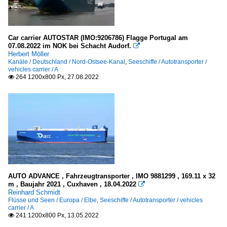
Wallenius Wilhelmsen, Lysaker
Südkorea
Car carrier AUTOSTAR (IMO:9206786) Flagge Portugal am
EUKOR Car Carriers
07.08.2022 im NOK bei Schacht Audorf.

Herbert Möller
Kanäle / Deutschland / Nord-Ostsee-Kanal
,
Seeschiffe / Autotransporter /
vehicles carrier / A
264 1200x800 Px, 27.08.2022

AUTO ADVANCE , Fahrzeugtransporter , IMO 9881299 , 169.11 x 32
m , Baujahr 2021 , Cuxhaven , 18.04.2022

Reinhard Schmidt
Flüsse und Seen / Europa / Elbe
,
Seeschiffe / Autotransporter / vehicles
carrier / A
241 1200x800 Px, 13.05.2022
