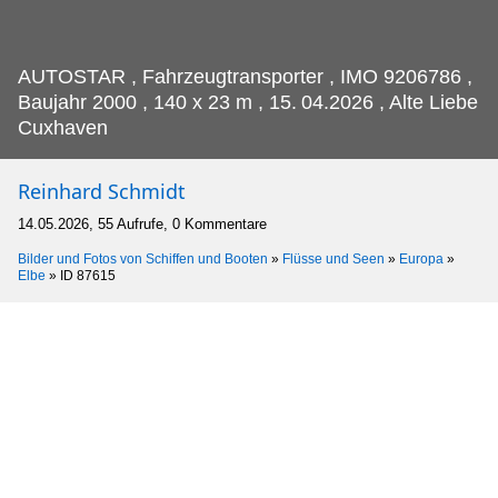
AUTOSTAR , Fahrzeugtransporter , IMO 9206786 ,
Baujahr 2000 , 140 x 23 m , 15.
04.2026 , Alte Liebe
Cuxhaven
Reinhard Schmidt
14.05.2026, 55 Aufrufe, 0 Kommentare
Bilder und Fotos von Schiffen und Booten
»
Flüsse und Seen
»
Europa
»
Elbe
»
ID 87615