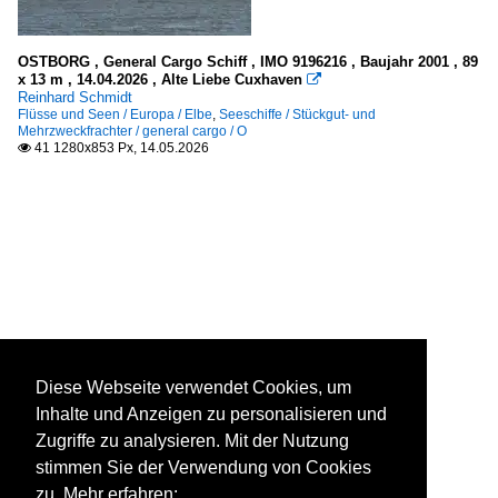
OSTBORG , General Cargo Schiff , IMO 9196216 , Baujahr 2001 , 89
x 13 m , 14.04.2026 , Alte Liebe Cuxhaven

Reinhard Schmidt
Flüsse und Seen / Europa / Elbe
,
Seeschiffe / Stückgut- und
Mehrzweckfrachter / general cargo / O
41 1280x853 Px, 14.05.2026

Diese Webseite verwendet Cookies, um
Inhalte und Anzeigen zu personalisieren und
Zugriffe zu analysieren. Mit der Nutzung
stimmen Sie der Verwendung von Cookies
zu. Mehr erfahren: