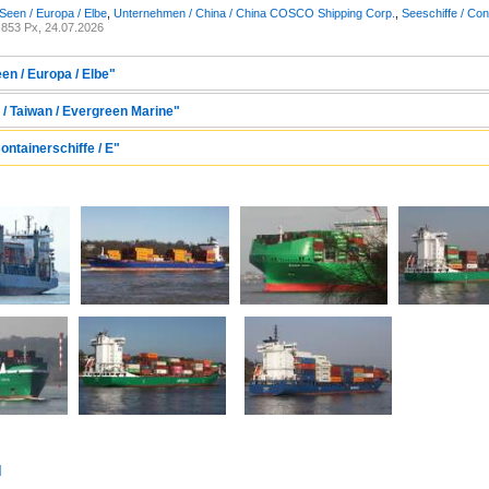
Seen / Europa / Elbe
,
Unternehmen / China / China COSCO Shipping Corp.
,
Seeschiffe / Con
853 Px, 24.07.2026
en / Europa / Elbe"
/ Taiwan / Evergreen Marine"
ontainerschiffe / E"
d