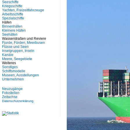
Seeschiffe
Kriegsschiffe
Yachten, Freizeitfahrzeuge
Arbeitsschiffe
Spezialschiffe
Häfen
Binnenhäfen
Kleinere Häfen
Seehäfen
Wasserstraßen und Reviere
Fjorde, Förden, Meerbusen
Flüsse und Seen
Inselgruppen, Inseln
Kanäle
Meere, Seegebiete
Weiteres
Sonstiges
Schiffsmodelle
Museen, Ausstellungen
Unternehmen
Neuzugänge
Fotostellen
Zeitachse
Datenschutzerklärung