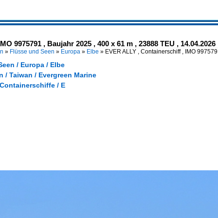
IMO 9975791 , Baujahr 2025 , 400 x 61 m , 23888 TEU , 14.04.2026
en
»
Flüsse und Seen
»
Europa
»
Elbe
»
EVER ALLY , Containerschiff , IMO 997579
een / Europa / Elbe
 / Taiwan / Evergreen Marine
 Containerschiffe / E