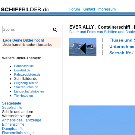
Forum
Kontakt
Impressum
EVER ALLY , Containerschiff , 
Bilder und Fotos von Schiffen und Boot
Flüsse und S
Lade Deine Bilder hoch!
Jeder kann mitmachen, kostenlos!
Unternehmen
Seeschiffe /
Weitere Bilder-Themen:
Bahnbilder.de
Bus-bild.de
Fahrzeugbilder.de
Schiffbilder.de
Flugzeug-bild.de
Staedte-fotos.de
Landschaftsfotos.eu
Tier-fotos.eu
Seegebiete
Segelschiffe
Schiffe und andere
Wasserfahrzeuge
Antriebslose Fahrzeuge
Binnenschiffe
Dampfschiffe
Fischereifahrzeuge