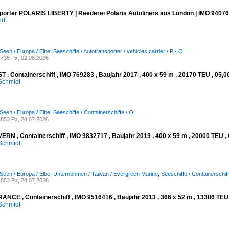
porter POLARIS LIBERTY | Reederei Polaris Autoliners aus London | IMO 94076
idt
Seen / Europa / Elbe
,
Seeschiffe / Autotransporter / vehicles carrier / P - Q
736 Px, 02.08.2026
 , Containerschiff , IMO 769283 , Baujahr 2017 , 400 x 59 m , 20170 TEU , 05,0
Schmidt
Seen / Europa / Elbe
,
Seeschiffe / Containerschiffe / O
853 Px, 24.07.2026
RN , Containerschiff , IMO 9832717 , Baujahr 2019 , 400 x 59 m , 20000 TEU , 
Schmidt
Seen / Europa / Elbe
,
Unternehmen / Taiwan / Evergreen Marine
,
Seeschiffe / Containerschiff
853 Px, 24.07.2026
NCE , Containerschiff , IMO 9516416 , Baujahr 2013 , 366 x 52 m , 13386 TEU ,
Schmidt