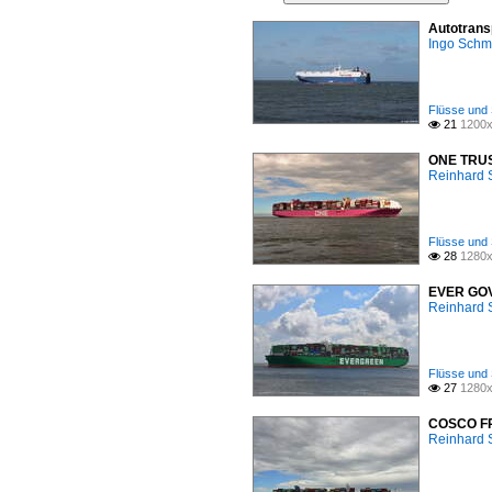
Autotrans
Ingo Schm
Flüsse und 
21
1200x

ONE TRUST
Reinhard 
Flüsse und 
28
1280x

EVER GOVE
Reinhard 
Flüsse und 
27
1280x

COSCO FRA
Reinhard 